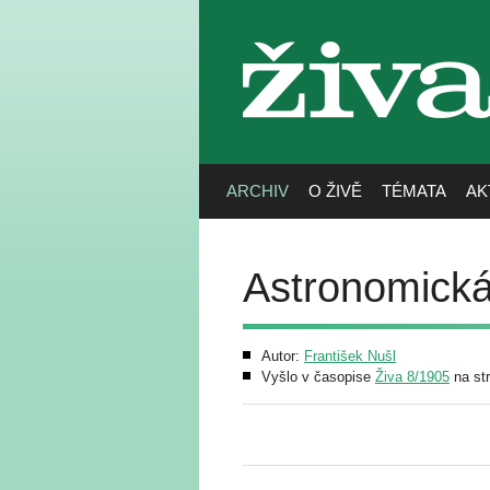
živa
ARCHIV
O ŽIVĚ
TÉMATA
AK
Astronomická
Autor:
František Nušl
Vyšlo v časopise
Živa 8/1905
na st