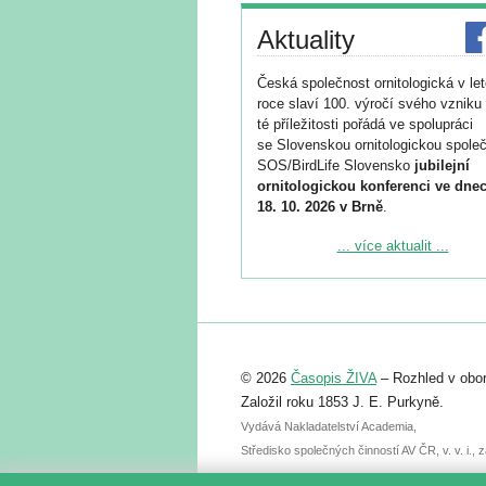
Aktuality
Česká společnost ornitologická v le
roce slaví 100. výročí svého vzniku 
té příležitosti pořádá ve spolupráci
se Slovenskou ornitologickou společ
SOS/BirdLife Slovensko
jubilejní
ornitologickou konferenci ve dnec
18. 10. 2026 v Brně
.
Podrobnější informace ke konferenc
... více aktualit ...
naleznete zde:
https://www.birdlife.cz/konference-2
Registrovat se můžete do 6. září.
Upozorňujeme, že termín pro odeslá
© 2026
Časopis ŽIVA
– Rozhled v obor
abstraktu přihlášené přednášky neb
posteru je už 30. června.
Založil roku 1853 J. E. Purkyně.
Vydává Nakladatelství Academia,
Středisko společných činností AV ČR, v. v. i.