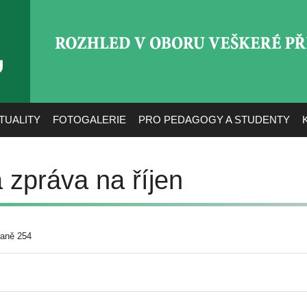
ROZHLED V OBORU VEŠ
TUALITY
FOTOGALERIE
PRO PEDAGOGY A STUDENTY
 zpráva na říjen
raně 254