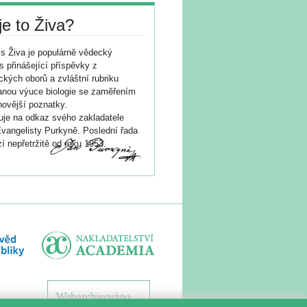
je to Živa?
s Živa je populárně vědecký
s přinášející příspěvky z
ických oborů a zvláštní rubriku
nou výuce biologie se zaměřením
novější poznatky.
je na odkaz svého zakladatele
vangelisty Purkyně. Poslední řada
í nepřetržitě od roku 1953.