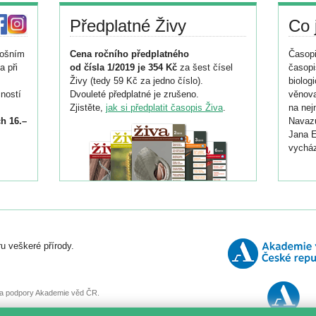
Předplatné Živy
Co 
tošním
Cena ročního předplatného
Časopi
a při
od čísla 1/2019 je 354 Kč
za šest čísel
časopi
Živy (tedy 59 Kč za jedno číslo).
biolog
ností
Dvouleté předplatné je zrušeno.
věnova
Zjistěte,
jak si předplatit časopis Živa
.
na nej
h 16.–
Navazu
Jana E
vycház
i
026/
ní
u veškeré přírody.
o
, za podpory Akademie věd ČR.