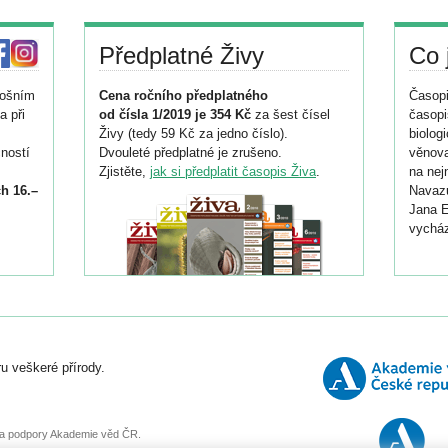
Předplatné Živy
Co 
tošním
Cena ročního předplatného
Časopi
a při
od čísla 1/2019 je 354 Kč
za šest čísel
časopi
Živy (tedy 59 Kč za jedno číslo).
biolog
ností
Dvouleté předplatné je zrušeno.
věnova
Zjistěte,
jak si předplatit časopis Živa
.
na nej
h 16.–
Navazu
Jana E
vycház
i
026/
ní
u veškeré přírody.
o
, za podpory Akademie věd ČR.