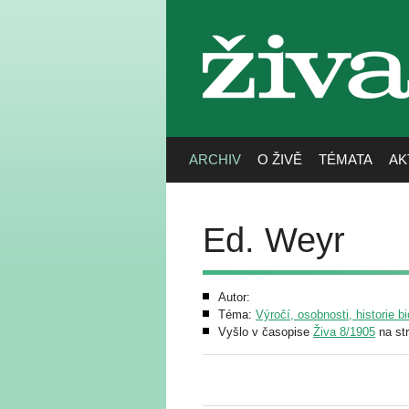
živa
ARCHIV
O ŽIVĚ
TÉMATA
AK
Ed. Weyr
Autor:
Téma:
Výročí, osobnosti, historie bi
Vyšlo v časopise
Živa 8/1905
na st