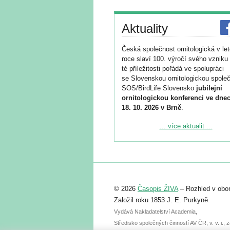
Aktuality
Česká společnost ornitologická v le
roce slaví 100. výročí svého vzniku 
té příležitosti pořádá ve spolupráci
se Slovenskou ornitologickou společ
SOS/BirdLife Slovensko
jubilejní
ornitologickou konferenci ve dnec
18. 10. 2026 v Brně
.
Podrobnější informace ke konferenc
... více aktualit ...
naleznete zde:
https://www.birdlife.cz/konference-2
Registrovat se můžete do 6. září.
Upozorňujeme, že termín pro odeslá
© 2026
Časopis ŽIVA
– Rozhled v obor
abstraktu přihlášené přednášky neb
posteru je už 30. června.
Založil roku 1853 J. E. Purkyně.
Vydává Nakladatelství Academia,
Středisko společných činností AV ČR, v. v. i.