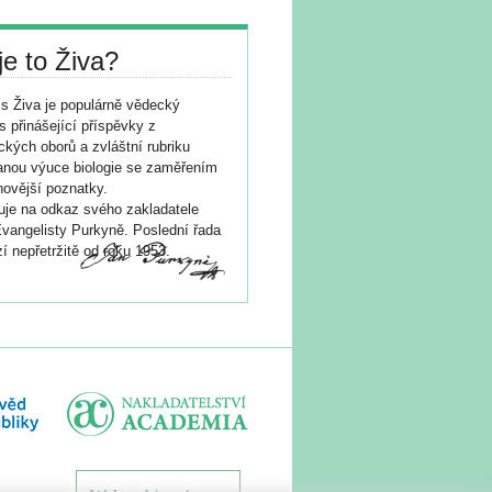
je to Živa?
s Živa je populárně vědecký
s přinášející příspěvky z
ických oborů a zvláštní rubriku
nou výuce biologie se zaměřením
novější poznatky.
je na odkaz svého zakladatele
vangelisty Purkyně. Poslední řada
í nepřetržitě od roku 1953.