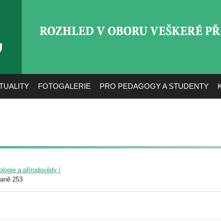
ROZHLED V OBORU VEŠ
TUALITY
FOTOGALERIE
PRO PEDAGOGY A STUDENTY
ologie a přírodovědy /
raně 253