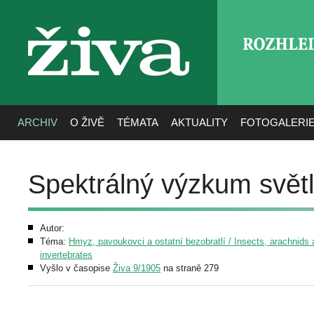
ROZHLE
živa
ARCHIV
O ŽIVĚ
TÉMATA
AKTUALITY
FOTOGALERI
Spektrálný výzkum světl
Autor:
Téma:
Hmyz, pavoukovci a ostatní bezobratlí / Insects, arachnids 
invertebrates
Vyšlo v časopise
Živa 9/1905
na straně 279