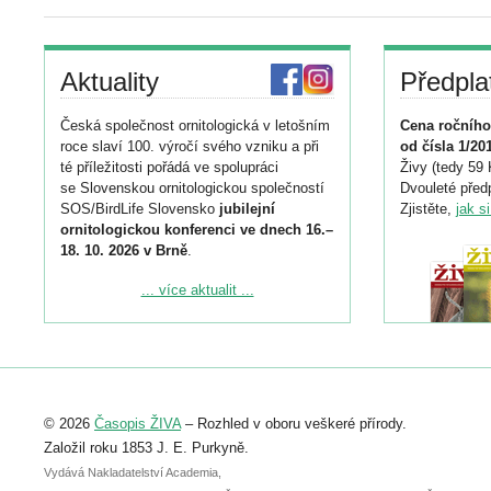
Aktuality
Předpla
Česká společnost ornitologická v letošním
Cena ročního
roce slaví 100. výročí svého vzniku a při
od čísla 1/20
té příležitosti pořádá ve spolupráci
Živy (tedy 59 
se Slovenskou ornitologickou společností
Dvouleté předp
SOS/BirdLife Slovensko
jubilejní
Zjistěte,
jak s
ornitologickou konferenci ve dnech 16.–
18. 10. 2026 v Brně
.
Podrobnější informace ke konferenci
... více aktualit ...
naleznete zde:
https://www.birdlife.cz/konference-2026/
Registrovat se můžete do 6. září.
Upozorňujeme, že termín pro odeslání
© 2026
Časopis ŽIVA
– Rozhled v oboru veškeré přírody.
abstraktu přihlášené přednášky nebo
posteru je už 30. června.
Založil roku 1853 J. E. Purkyně.
Vydává Nakladatelství Academia,