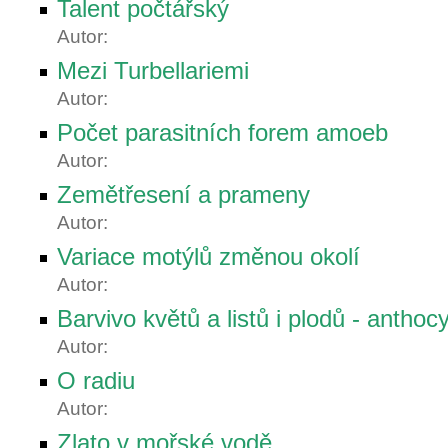
Talent počtářský
Autor:
Mezi Turbellariemi
Autor:
Počet parasitních forem amoeb
Autor:
Zemětřesení a prameny
Autor:
Variace motýlů změnou okolí
Autor:
Barvivo květů a listů i plodů - anthoc
Autor:
O radiu
Autor:
Zlato v mořské vodě