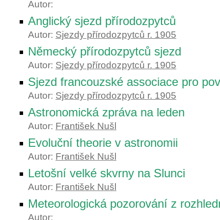
Autor:
Anglický sjezd přírodozpytců
Autor:
Sjezdy přírodozpytců r. 1905
Německý přírodozpytců sjezd
Autor:
Sjezdy přírodozpytců r. 1905
Sjezd francouzské associace pro po
Autor:
Sjezdy přírodozpytců r. 1905
Astronomická zpráva na leden
Autor:
František Nušl
Evoluční theorie v astronomii
Autor:
František Nušl
Letošní velké skvrny na Slunci
Autor:
František Nušl
Meteorologická pozorování z rozhled
Autor: