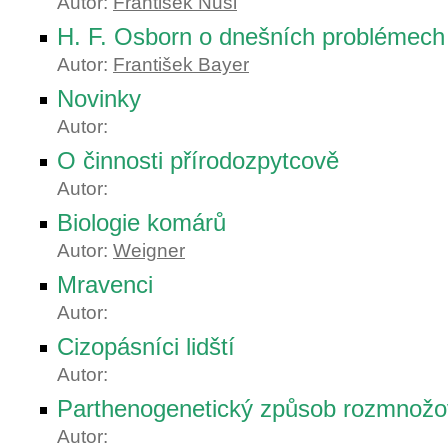
Autor:
František Nušl
H. F. Osborn o dnešních problémech 
Autor:
František Bayer
Novinky
Autor:
O činnosti přírodozpytcově
Autor:
Biologie komárů
Autor:
Weigner
Mravenci
Autor:
Cizopásníci lidští
Autor:
Parthenogenetický způsob rozmnožov
Autor: