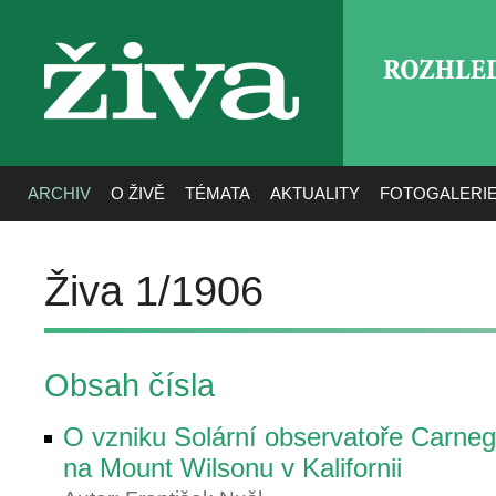
ROZHLE
živa
ARCHIV
O ŽIVĚ
TÉMATA
AKTUALITY
FOTOGALERI
Živa 1/1906
Obsah čísla
O vzniku Solární observatoře Carnegi
na Mount Wilsonu v Kalifornii