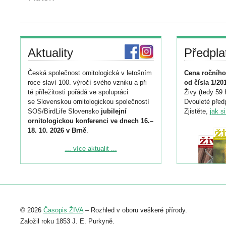
Aktuality
Předpla
Česká společnost ornitologická v letošním
Cena ročního
roce slaví 100. výročí svého vzniku a při
od čísla 1/20
té příležitosti pořádá ve spolupráci
Živy (tedy 59 
se Slovenskou ornitologickou společností
Dvouleté předp
SOS/BirdLife Slovensko
jubilejní
Zjistěte,
jak s
ornitologickou konferenci ve dnech 16.–
18. 10. 2026 v Brně
.
Podrobnější informace ke konferenci
... více aktualit ...
naleznete zde:
https://www.birdlife.cz/konference-2026/
Registrovat se můžete do 6. září.
Upozorňujeme, že termín pro odeslání
© 2026
Časopis ŽIVA
– Rozhled v oboru veškeré přírody.
abstraktu přihlášené přednášky nebo
posteru je už 30. června.
Založil roku 1853 J. E. Purkyně.