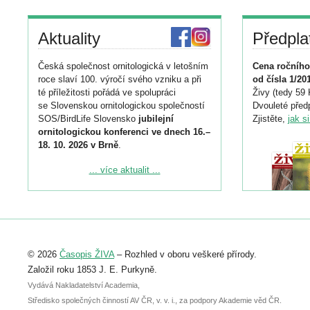
Aktuality
Předpla
Česká společnost ornitologická v letošním
Cena ročního
roce slaví 100. výročí svého vzniku a při
od čísla 1/20
té příležitosti pořádá ve spolupráci
Živy (tedy 59 
se Slovenskou ornitologickou společností
Dvouleté předp
SOS/BirdLife Slovensko
jubilejní
Zjistěte,
jak s
ornitologickou konferenci ve dnech 16.–
18. 10. 2026 v Brně
.
Podrobnější informace ke konferenci
... více aktualit ...
naleznete zde:
https://www.birdlife.cz/konference-2026/
Registrovat se můžete do 6. září.
Upozorňujeme, že termín pro odeslání
© 2026
Časopis ŽIVA
– Rozhled v oboru veškeré přírody.
abstraktu přihlášené přednášky nebo
posteru je už 30. června.
Založil roku 1853 J. E. Purkyně.
Vydává Nakladatelství Academia,
Středisko společných činností AV ČR, v. v. i., za podpory Akademie věd ČR.