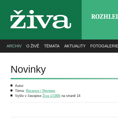
ROZHLE
živa
ARCHIV
O ŽIVĚ
TÉMATA
AKTUALITY
FOTOGALERI
Novinky
Autor:
Téma:
Recenze / Reviews
Vyšlo v časopise
Živa 1/1906
na straně 14