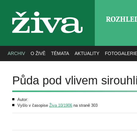
ROZHLE
živa
ARCHIV
O ŽIVĚ
TÉMATA
AKTUALITY
FOTOGALERI
Půda pod vlivem sirouhl
Autor:
Vyšlo v časopise
Živa 10/1906
na straně 303