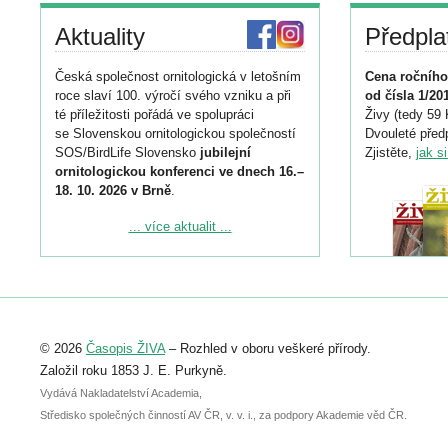
Aktuality
Předpla
Česká společnost ornitologická v letošním
Cena ročního
roce slaví 100. výročí svého vzniku a při
od čísla 1/20
té příležitosti pořádá ve spolupráci
Živy (tedy 59 
se Slovenskou ornitologickou společností
Dvouleté předp
SOS/BirdLife Slovensko
jubilejní
Zjistěte,
jak s
ornitologickou konferenci ve dnech 16.–
18. 10. 2026 v Brně
.
Podrobnější informace ke konferenci
... více aktualit ...
naleznete zde:
https://www.birdlife.cz/konference-2026/
Registrovat se můžete do 6. září.
Upozorňujeme, že termín pro odeslání
© 2026
Časopis ŽIVA
– Rozhled v oboru veškeré přírody.
abstraktu přihlášené přednášky nebo
posteru je už 30. června.
Založil roku 1853 J. E. Purkyně.
Vydává Nakladatelství Academia,
Středisko společných činností AV ČR, v. v. i., za podpory Akademie věd ČR.