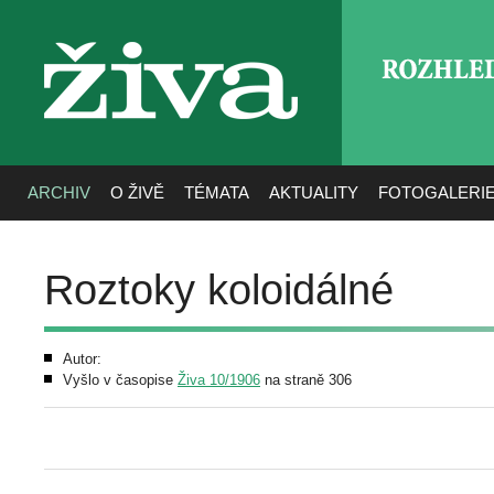
ROZHLE
živa
ARCHIV
O ŽIVĚ
TÉMATA
AKTUALITY
FOTOGALERI
Roztoky koloidálné
Autor:
Vyšlo v časopise
Živa 10/1906
na straně 306