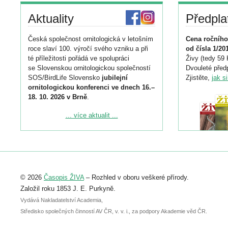
Aktuality
Předpla
Česká společnost ornitologická v letošním
Cena ročního
roce slaví 100. výročí svého vzniku a při
od čísla 1/20
té příležitosti pořádá ve spolupráci
Živy (tedy 59 
se Slovenskou ornitologickou společností
Dvouleté předp
SOS/BirdLife Slovensko
jubilejní
Zjistěte,
jak s
ornitologickou konferenci ve dnech 16.–
18. 10. 2026 v Brně
.
Podrobnější informace ke konferenci
... více aktualit ...
naleznete zde:
https://www.birdlife.cz/konference-2026/
Registrovat se můžete do 6. září.
Upozorňujeme, že termín pro odeslání
© 2026
Časopis ŽIVA
– Rozhled v oboru veškeré přírody.
abstraktu přihlášené přednášky nebo
posteru je už 30. června.
Založil roku 1853 J. E. Purkyně.
Vydává Nakladatelství Academia,
Středisko společných činností AV ČR, v. v. i., za podpory Akademie věd ČR.