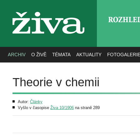
ROZHLE
živa
ARCHIV
O ŽIVĚ
TÉMATA
AKTUALITY
FOTOGALERI
Theorie v chemii
Autor:
Články
Vyšlo v časopise
Živa 10/1906
na straně 289