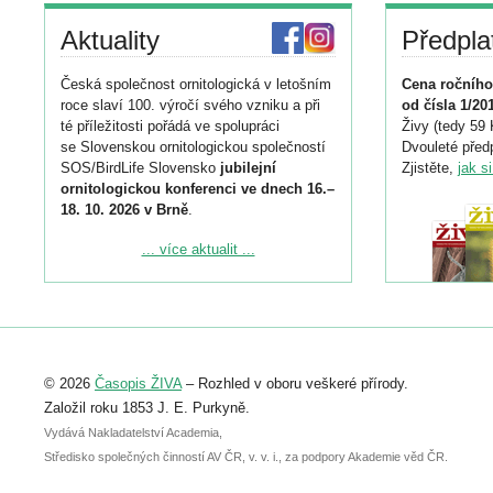
Aktuality
Předpla
Česká společnost ornitologická v letošním
Cena ročního
roce slaví 100. výročí svého vzniku a při
od čísla 1/20
té příležitosti pořádá ve spolupráci
Živy (tedy 59 
se Slovenskou ornitologickou společností
Dvouleté předp
SOS/BirdLife Slovensko
jubilejní
Zjistěte,
jak s
ornitologickou konferenci ve dnech 16.–
18. 10. 2026 v Brně
.
Podrobnější informace ke konferenci
... více aktualit ...
naleznete zde:
https://www.birdlife.cz/konference-2026/
Registrovat se můžete do 6. září.
Upozorňujeme, že termín pro odeslání
© 2026
Časopis ŽIVA
– Rozhled v oboru veškeré přírody.
abstraktu přihlášené přednášky nebo
posteru je už 30. června.
Založil roku 1853 J. E. Purkyně.
Vydává Nakladatelství Academia,
Středisko společných činností AV ČR, v. v. i., za podpory Akademie věd ČR.