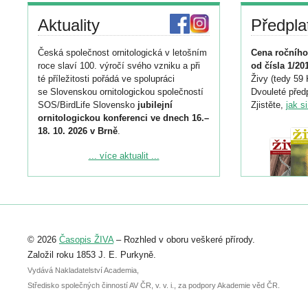
Aktuality
Předpla
Česká společnost ornitologická v letošním
Cena ročního
roce slaví 100. výročí svého vzniku a při
od čísla 1/20
té příležitosti pořádá ve spolupráci
Živy (tedy 59 
se Slovenskou ornitologickou společností
Dvouleté předp
SOS/BirdLife Slovensko
jubilejní
Zjistěte,
jak s
ornitologickou konferenci ve dnech 16.–
18. 10. 2026 v Brně
.
Podrobnější informace ke konferenci
... více aktualit ...
naleznete zde:
https://www.birdlife.cz/konference-2026/
Registrovat se můžete do 6. září.
Upozorňujeme, že termín pro odeslání
© 2026
Časopis ŽIVA
– Rozhled v oboru veškeré přírody.
abstraktu přihlášené přednášky nebo
posteru je už 30. června.
Založil roku 1853 J. E. Purkyně.
Vydává Nakladatelství Academia,
Středisko společných činností AV ČR, v. v. i., za podpory Akademie věd ČR.