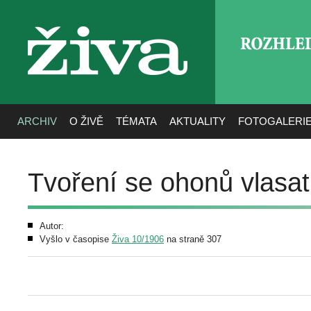
ROZHLE
živa
ARCHIV
O ŽIVĚ
TÉMATA
AKTUALITY
FOTOGALERI
Tvoření se ohonů vlasat
Autor:
Vyšlo v časopise
Živa 10/1906
na straně 307