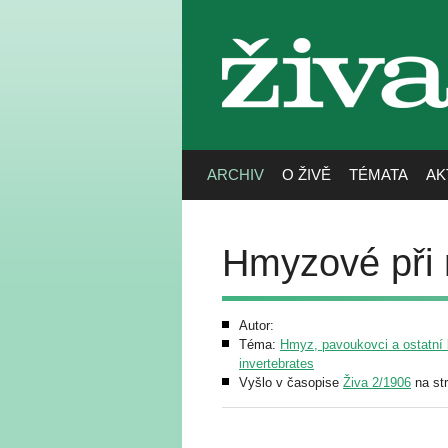
živa
ARCHIV
O ŽIVĚ
TÉMATA
AK
Hmyzové při 
Autor:
Téma:
Hmyz, pavoukovci a ostatní b
invertebrates
Vyšlo v časopise
Živa 2/1906
na st