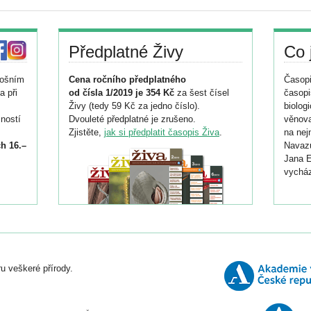
Předplatné Živy
Co 
tošním
Cena ročního předplatného
Časopi
a při
od čísla 1/2019 je 354 Kč
za šest čísel
časopi
Živy (tedy 59 Kč za jedno číslo).
biolog
ností
Dvouleté předplatné je zrušeno.
věnova
Zjistěte,
jak si předplatit časopis Živa
.
na nej
h 16.–
Navazu
Jana E
vycház
i
026/
ní
u veškeré přírody.
o