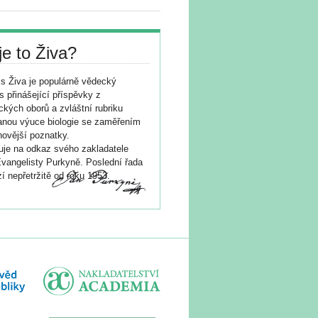
je to Živa?
s Živa je populárně vědecký
s přinášející příspěvky z
ických oborů a zvláštní rubriku
nou výuce biologie se zaměřením
novější poznatky.
je na odkaz svého zakladatele
vangelisty Purkyně. Poslední řada
í nepřetržitě od roku 1953.