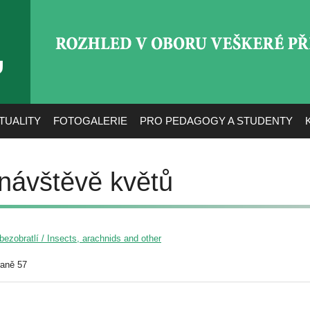
ROZHLED V OBORU VEŠ
TUALITY
FOTOGALERIE
PRO PEDAGOGY A STUDENTY
návštěvě květů
ezobratlí / Insects, arachnids and other
raně 57