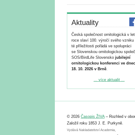
Aktuality
Česká společnost ornitologická v le
roce slaví 100. výročí svého vzniku 
té příležitosti pořádá ve spolupráci
se Slovenskou ornitologickou společ
SOS/BirdLife Slovensko
jubilejní
ornitologickou konferenci ve dnec
18. 10. 2026 v Brně
.
Podrobnější informace ke konferenc
... více aktualit ...
naleznete zde:
https://www.birdlife.cz/konference-2
Registrovat se můžete do 6. září.
Upozorňujeme, že termín pro odeslá
© 2026
Časopis ŽIVA
– Rozhled v obor
abstraktu přihlášené přednášky neb
posteru je už 30. června.
Založil roku 1853 J. E. Purkyně.
Vydává Nakladatelství Academia,