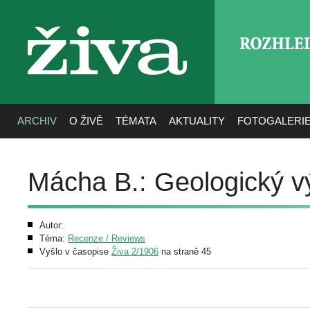
ROZHLE
živa
ARCHIV
O ŽIVĚ
TÉMATA
AKTUALITY
FOTOGALERI
Mácha B.: Geologický v
Autor:
Téma:
Recenze / Reviews
Vyšlo v časopise
Živa 2/1906
na straně 45