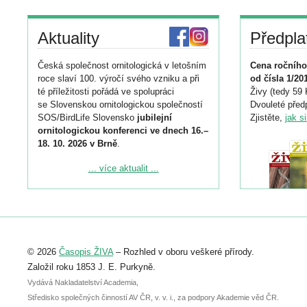
Aktuality
Předpla
Česká společnost ornitologická v letošním
Cena ročního
roce slaví 100. výročí svého vzniku a při
od čísla 1/20
té příležitosti pořádá ve spolupráci
Živy (tedy 59 
se Slovenskou ornitologickou společností
Dvouleté předp
SOS/BirdLife Slovensko
jubilejní
Zjistěte,
jak s
ornitologickou konferenci ve dnech 16.–
18. 10. 2026 v Brně
.
Podrobnější informace ke konferenci
... více aktualit ...
naleznete zde:
https://www.birdlife.cz/konference-2026/
Registrovat se můžete do 6. září.
Upozorňujeme, že termín pro odeslání
© 2026
Časopis ŽIVA
– Rozhled v oboru veškeré přírody.
abstraktu přihlášené přednášky nebo
posteru je už 30. června.
Založil roku 1853 J. E. Purkyně.
Vydává Nakladatelství Academia,
Středisko společných činností AV ČR, v. v. i., za podpory Akademie věd ČR.