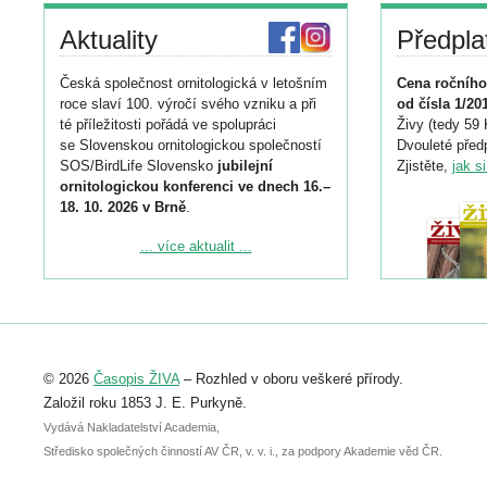
Aktuality
Předpla
Česká společnost ornitologická v letošním
Cena ročního
roce slaví 100. výročí svého vzniku a při
od čísla 1/20
té příležitosti pořádá ve spolupráci
Živy (tedy 59 
se Slovenskou ornitologickou společností
Dvouleté předp
SOS/BirdLife Slovensko
jubilejní
Zjistěte,
jak s
ornitologickou konferenci ve dnech 16.–
18. 10. 2026 v Brně
.
Podrobnější informace ke konferenci
... více aktualit ...
naleznete zde:
https://www.birdlife.cz/konference-2026/
Registrovat se můžete do 6. září.
Upozorňujeme, že termín pro odeslání
© 2026
Časopis ŽIVA
– Rozhled v oboru veškeré přírody.
abstraktu přihlášené přednášky nebo
posteru je už 30. června.
Založil roku 1853 J. E. Purkyně.
Vydává Nakladatelství Academia,
Středisko společných činností AV ČR, v. v. i., za podpory Akademie věd ČR.