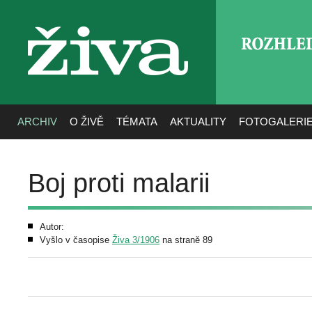
ROZHLE
živa
ARCHIV
O ŽIVĚ
TÉMATA
AKTUALITY
FOTOGALERI
Boj proti malarii
Autor:
Vyšlo v časopise
Živa 3/1906
na straně 89