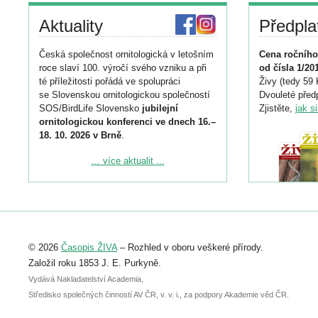
Aktuality
Předpla
Česká společnost ornitologická v letošním
Cena ročního
roce slaví 100. výročí svého vzniku a při
od čísla 1/20
té příležitosti pořádá ve spolupráci
Živy (tedy 59 
se Slovenskou ornitologickou společností
Dvouleté předp
SOS/BirdLife Slovensko
jubilejní
Zjistěte,
jak s
ornitologickou konferenci ve dnech 16.–
18. 10. 2026 v Brně
.
Podrobnější informace ke konferenci
... více aktualit ...
naleznete zde:
https://www.birdlife.cz/konference-2026/
Registrovat se můžete do 6. září.
Upozorňujeme, že termín pro odeslání
© 2026
Časopis ŽIVA
– Rozhled v oboru veškeré přírody.
abstraktu přihlášené přednášky nebo
posteru je už 30. června.
Založil roku 1853 J. E. Purkyně.
Vydává Nakladatelství Academia,
Středisko společných činností AV ČR, v. v. i., za podpory Akademie věd ČR.