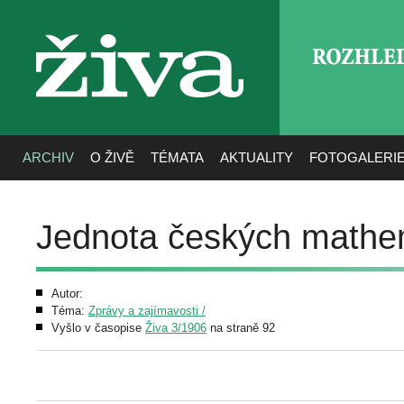
ROZHLE
živa
ARCHIV
O ŽIVĚ
TÉMATA
AKTUALITY
FOTOGALERI
Jednota českých mathem
Autor:
Téma:
Zprávy a zajímavosti /
Vyšlo v časopise
Živa 3/1906
na straně 92