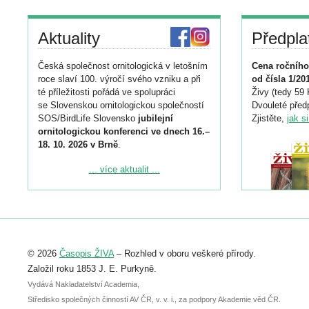
Aktuality
Předpla
Česká společnost ornitologická v letošním
Cena ročního
roce slaví 100. výročí svého vzniku a při
od čísla 1/20
té příležitosti pořádá ve spolupráci
Živy (tedy 59 
se Slovenskou ornitologickou společností
Dvouleté předp
SOS/BirdLife Slovensko
jubilejní
Zjistěte,
jak s
ornitologickou konferenci ve dnech 16.–
18. 10. 2026 v Brně
.
Podrobnější informace ke konferenci
... více aktualit ...
naleznete zde:
https://www.birdlife.cz/konference-2026/
Registrovat se můžete do 6. září.
Upozorňujeme, že termín pro odeslání
© 2026
Časopis ŽIVA
– Rozhled v oboru veškeré přírody.
abstraktu přihlášené přednášky nebo
posteru je už 30. června.
Založil roku 1853 J. E. Purkyně.
Vydává Nakladatelství Academia,
Středisko společných činností AV ČR, v. v. i., za podpory Akademie věd ČR.