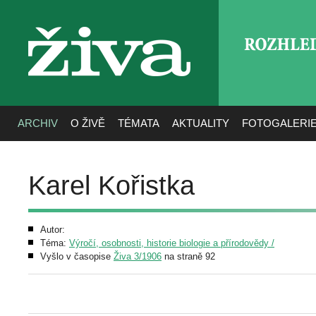
ROZHLE
živa
ARCHIV
O ŽIVĚ
TÉMATA
AKTUALITY
FOTOGALERI
Karel Kořistka
Autor:
Téma:
Výročí, osobnosti, historie biologie a přírodovědy /
Vyšlo v časopise
Živa 3/1906
na straně 92