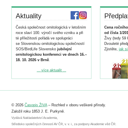
Aktuality
Předpla
Česká společnost ornitologická v letošním
Cena ročního
roce slaví 100. výročí svého vzniku a při
od čísla 1/20
té příležitosti pořádá ve spolupráci
Živy (tedy 59 
se Slovenskou ornitologickou společností
Dvouleté předp
SOS/BirdLife Slovensko
jubilejní
Zjistěte,
jak s
ornitologickou konferenci ve dnech 16.–
18. 10. 2026 v Brně
.
Podrobnější informace ke konferenci
... více aktualit ...
naleznete zde:
https://www.birdlife.cz/konference-2026/
Registrovat se můžete do 6. září.
Upozorňujeme, že termín pro odeslání
© 2026
Časopis ŽIVA
– Rozhled v oboru veškeré přírody.
abstraktu přihlášené přednášky nebo
posteru je už 30. června.
Založil roku 1853 J. E. Purkyně.
Vydává Nakladatelství Academia,
Středisko společných činností AV ČR, v. v. i., za podpory Akademie věd ČR.