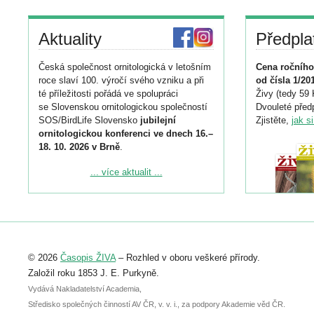
Aktuality
Předpla
Česká společnost ornitologická v letošním
Cena ročního
roce slaví 100. výročí svého vzniku a při
od čísla 1/20
té příležitosti pořádá ve spolupráci
Živy (tedy 59 
se Slovenskou ornitologickou společností
Dvouleté předp
SOS/BirdLife Slovensko
jubilejní
Zjistěte,
jak s
ornitologickou konferenci ve dnech 16.–
18. 10. 2026 v Brně
.
Podrobnější informace ke konferenci
... více aktualit ...
naleznete zde:
https://www.birdlife.cz/konference-2026/
Registrovat se můžete do 6. září.
Upozorňujeme, že termín pro odeslání
© 2026
Časopis ŽIVA
– Rozhled v oboru veškeré přírody.
abstraktu přihlášené přednášky nebo
posteru je už 30. června.
Založil roku 1853 J. E. Purkyně.
Vydává Nakladatelství Academia,
Středisko společných činností AV ČR, v. v. i., za podpory Akademie věd ČR.