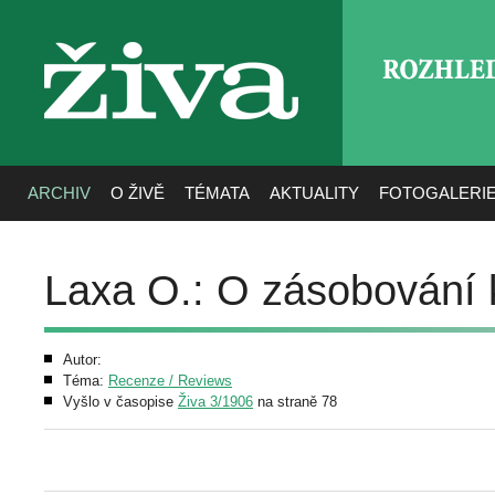
ROZHLE
živa
ARCHIV
O ŽIVĚ
TÉMATA
AKTUALITY
FOTOGALERI
Laxa O.: O zásobování 
Autor:
Téma:
Recenze / Reviews
Vyšlo v časopise
Živa 3/1906
na straně 78