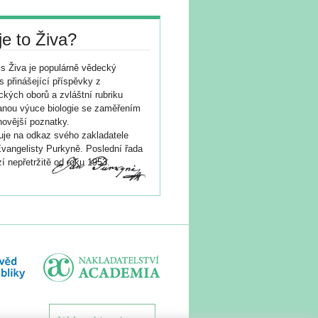
je to Živa?
s Živa je populárně vědecký
s přinášející příspěvky z
ických oborů a zvláštní rubriku
nou výuce biologie se zaměřením
novější poznatky.
je na odkaz svého zakladatele
vangelisty Purkyně. Poslední řada
í nepřetržitě od roku 1953.