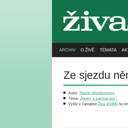
živa
ARCHIV
O ŽIVĚ
TÉMATA
AK
Ze sjezdu n
Autor:
Sjezdy přírodozpytců
Téma:
Zprávy a zajímavosti /
Vyšlo v časopise
Živa 4/1906
na st