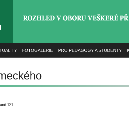
ROZHLED V OBORU VEŠ
TUALITY
FOTOGALERIE
PRO PEDAGOGY A STUDENTY
ěmeckého
raně 121