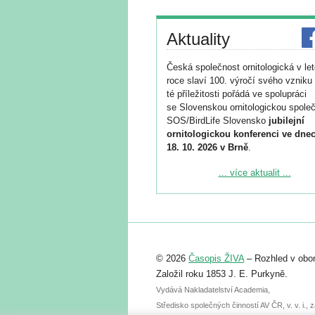
Aktuality
Česká společnost ornitologická v le
roce slaví 100. výročí svého vzniku 
té příležitosti pořádá ve spolupráci
se Slovenskou ornitologickou společ
SOS/BirdLife Slovensko
jubilejní
ornitologickou konferenci ve dnec
18. 10. 2026 v Brně
.
Podrobnější informace ke konferenc
... více aktualit ...
naleznete zde:
https://www.birdlife.cz/konference-2
Registrovat se můžete do 6. září.
Upozorňujeme, že termín pro odeslá
© 2026
Časopis ŽIVA
– Rozhled v obor
abstraktu přihlášené přednášky neb
posteru je už 30. června.
Založil roku 1853 J. E. Purkyně.
Vydává Nakladatelství Academia,
Středisko společných činností AV ČR, v. v. i.