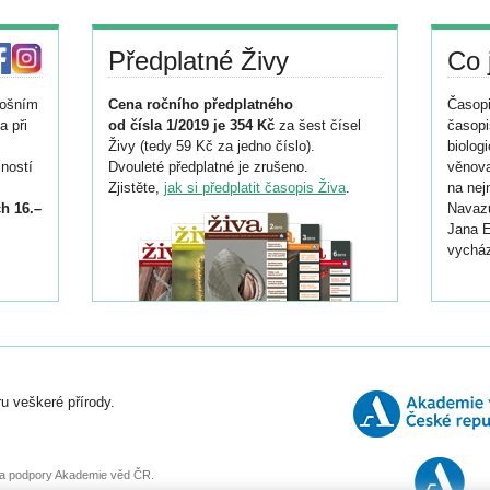
Předplatné Živy
Co 
tošním
Cena ročního předplatného
Časopi
a při
od čísla 1/2019 je 354 Kč
za šest čísel
časopi
Živy (tedy 59 Kč za jedno číslo).
biolog
ností
Dvouleté předplatné je zrušeno.
věnova
Zjistěte,
jak si předplatit časopis Živa
.
na nej
h 16.–
Navazu
Jana E
vycház
i
026/
ní
u veškeré přírody.
o
, za podpory Akademie věd ČR.