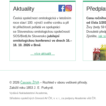
Aktuality
Předpla
Česká společnost ornitologická v letošním
Cena ročního
roce slaví 100. výročí svého vzniku a při
od čísla 1/20
té příležitosti pořádá ve spolupráci
Živy (tedy 59 
se Slovenskou ornitologickou společností
Dvouleté předp
SOS/BirdLife Slovensko
jubilejní
Zjistěte,
jak s
ornitologickou konferenci ve dnech 16.–
18. 10. 2026 v Brně
.
Podrobnější informace ke konferenci
... více aktualit ...
naleznete zde:
https://www.birdlife.cz/konference-2026/
Registrovat se můžete do 6. září.
Upozorňujeme, že termín pro odeslání
© 2026
Časopis ŽIVA
– Rozhled v oboru veškeré přírody.
abstraktu přihlášené přednášky nebo
posteru je už 30. června.
Založil roku 1853 J. E. Purkyně.
Vydává Nakladatelství Academia,
Středisko společných činností AV ČR, v. v. i., za podpory Akademie věd ČR.