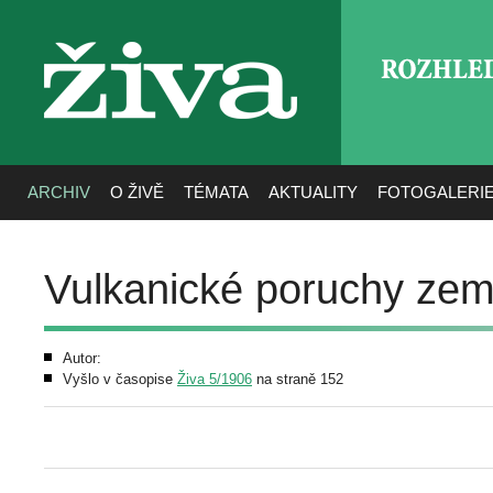
ROZHLE
živa
ARCHIV
O ŽIVĚ
TÉMATA
AKTUALITY
FOTOGALERI
Vulkanické poruchy ze
Autor:
Vyšlo v časopise
Živa 5/1906
na straně 152