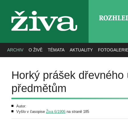
ROZHLE
živa
ARCHIV
O ŽIVĚ
TÉMATA
AKTUALITY
FOTOGALERI
Horký prášek dřevného 
předmětům
Autor:
Vyšlo v časopise
Živa 6/1906
na straně 185