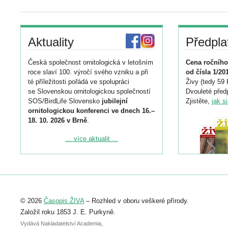
Aktuality
Předpla
Česká společnost ornitologická v letošním
Cena ročního
roce slaví 100. výročí svého vzniku a při
od čísla 1/20
té příležitosti pořádá ve spolupráci
Živy (tedy 59 
se Slovenskou ornitologickou společností
Dvouleté předp
SOS/BirdLife Slovensko
jubilejní
Zjistěte,
jak s
ornitologickou konferenci ve dnech 16.–
18. 10. 2026 v Brně
.
Podrobnější informace ke konferenci
... více aktualit ...
naleznete zde:
https://www.birdlife.cz/konference-2026/
Registrovat se můžete do 6. září.
Upozorňujeme, že termín pro odeslání
© 2026
Časopis ŽIVA
– Rozhled v oboru veškeré přírody.
abstraktu přihlášené přednášky nebo
posteru je už 30. června.
Založil roku 1853 J. E. Purkyně.
Vydává Nakladatelství Academia,