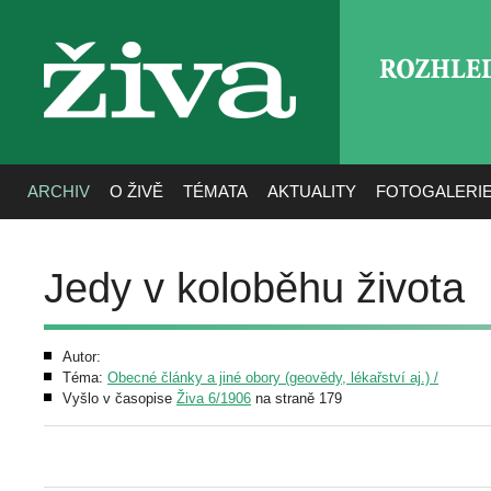
ROZHLE
živa
ARCHIV
O ŽIVĚ
TÉMATA
AKTUALITY
FOTOGALERI
Jedy v koloběhu života
Autor:
Téma:
Obecné články a jiné obory (geovědy, lékařství aj.) /
Vyšlo v časopise
Živa 6/1906
na straně 179