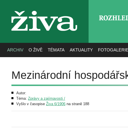
ROZHLE
živa
ARCHIV
O ŽIVĚ
TÉMATA
AKTUALITY
FOTOGALERI
Mezinárodní hospodářsk
Autor:
Téma:
Zprávy a zajímavosti /
Vyšlo v časopise
Živa 6/1906
na straně 188