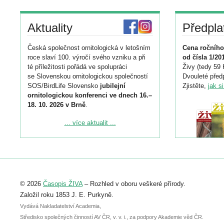
Aktuality
Předpla
Česká společnost ornitologická v letošním
Cena ročního
roce slaví 100. výročí svého vzniku a při
od čísla 1/20
té příležitosti pořádá ve spolupráci
Živy (tedy 59 
se Slovenskou ornitologickou společností
Dvouleté předp
SOS/BirdLife Slovensko
jubilejní
Zjistěte,
jak s
ornitologickou konferenci ve dnech 16.–
18. 10. 2026 v Brně
.
Podrobnější informace ke konferenci
... více aktualit ...
naleznete zde:
https://www.birdlife.cz/konference-2026/
Registrovat se můžete do 6. září.
Upozorňujeme, že termín pro odeslání
© 2026
Časopis ŽIVA
– Rozhled v oboru veškeré přírody.
abstraktu přihlášené přednášky nebo
posteru je už 30. června.
Založil roku 1853 J. E. Purkyně.
Vydává Nakladatelství Academia,
Středisko společných činností AV ČR, v. v. i., za podpory Akademie věd ČR.