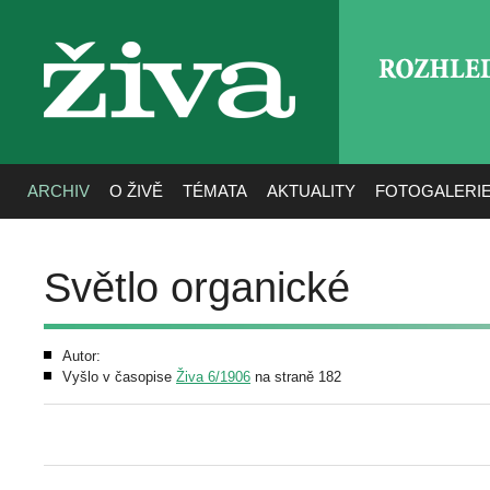
ROZHLE
živa
ARCHIV
O ŽIVĚ
TÉMATA
AKTUALITY
FOTOGALERI
Světlo organické
Autor:
Vyšlo v časopise
Živa 6/1906
na straně 182