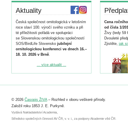
Aktuality
Předpla
Česká společnost ornitologická v letošním
Cena ročního
roce slaví 100. výročí svého vzniku a při
od čísla 1/20
té příležitosti pořádá ve spolupráci
Živy (tedy 59 
se Slovenskou ornitologickou společností
Dvouleté předp
SOS/BirdLife Slovensko
jubilejní
Zjistěte,
jak s
ornitologickou konferenci ve dnech 16.–
18. 10. 2026 v Brně
.
Podrobnější informace ke konferenci
... více aktualit ...
naleznete zde:
https://www.birdlife.cz/konference-2026/
Registrovat se můžete do 6. září.
Upozorňujeme, že termín pro odeslání
© 2026
Časopis ŽIVA
– Rozhled v oboru veškeré přírody.
abstraktu přihlášené přednášky nebo
posteru je už 30. června.
Založil roku 1853 J. E. Purkyně.
Vydává Nakladatelství Academia,
Středisko společných činností AV ČR, v. v. i., za podpory Akademie věd ČR.