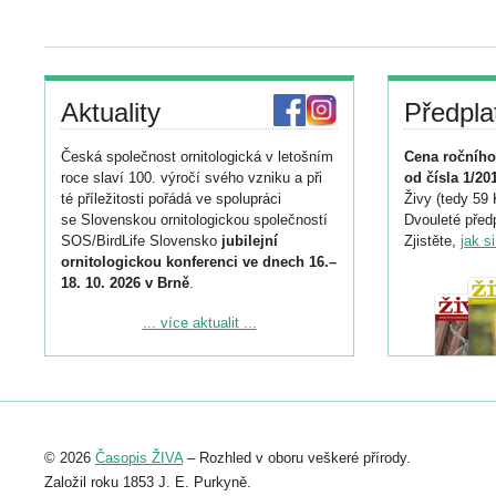
Aktuality
Předpla
Česká společnost ornitologická v letošním
Cena ročního
roce slaví 100. výročí svého vzniku a při
od čísla 1/20
té příležitosti pořádá ve spolupráci
Živy (tedy 59 
se Slovenskou ornitologickou společností
Dvouleté předp
SOS/BirdLife Slovensko
jubilejní
Zjistěte,
jak s
ornitologickou konferenci ve dnech 16.–
18. 10. 2026 v Brně
.
Podrobnější informace ke konferenci
... více aktualit ...
naleznete zde:
https://www.birdlife.cz/konference-2026/
Registrovat se můžete do 6. září.
Upozorňujeme, že termín pro odeslání
© 2026
Časopis ŽIVA
– Rozhled v oboru veškeré přírody.
abstraktu přihlášené přednášky nebo
posteru je už 30. června.
Založil roku 1853 J. E. Purkyně.