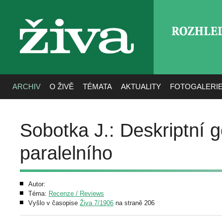
ROZHLE
živa
ARCHIV
O ŽIVĚ
TÉMATA
AKTUALITY
FOTOGALERI
Sobotka J.: Deskriptní 
paralelního
Autor:
Téma:
Recenze / Reviews
Vyšlo v časopise
Živa 7/1906
na straně 206