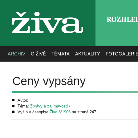
ROZHLE
živa
ARCHIV
O ŽIVĚ
TÉMATA
AKTUALITY
FOTOGALERI
Ceny vypsány
Autor:
Téma:
Zprávy a zajímavosti /
Vyšlo v časopise
Živa 8/1906
na straně 247