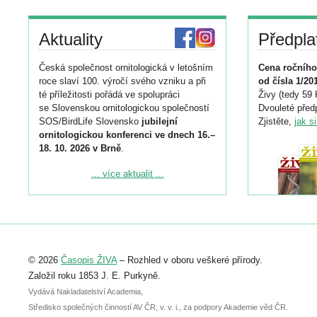
Aktuality
Předpla
Česká společnost ornitologická v letošním
Cena ročního
roce slaví 100. výročí svého vzniku a při
od čísla 1/20
té příležitosti pořádá ve spolupráci
Živy (tedy 59 
se Slovenskou ornitologickou společností
Dvouleté předp
SOS/BirdLife Slovensko
jubilejní
Zjistěte,
jak s
ornitologickou konferenci ve dnech 16.–
18. 10. 2026 v Brně
.
Podrobnější informace ke konferenci
... více aktualit ...
naleznete zde:
https://www.birdlife.cz/konference-2026/
Registrovat se můžete do 6. září.
Upozorňujeme, že termín pro odeslání
© 2026
Časopis ŽIVA
– Rozhled v oboru veškeré přírody.
abstraktu přihlášené přednášky nebo
posteru je už 30. června.
Založil roku 1853 J. E. Purkyně.
Vydává Nakladatelství Academia,
Středisko společných činností AV ČR, v. v. i., za podpory Akademie věd ČR.