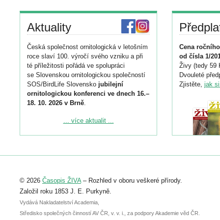
Aktuality
Předpla
Česká společnost ornitologická v letošním
Cena ročního
roce slaví 100. výročí svého vzniku a při
od čísla 1/20
té příležitosti pořádá ve spolupráci
Živy (tedy 59 
se Slovenskou ornitologickou společností
Dvouleté předp
SOS/BirdLife Slovensko
jubilejní
Zjistěte,
jak s
ornitologickou konferenci ve dnech 16.–
18. 10. 2026 v Brně
.
Podrobnější informace ke konferenci
... více aktualit ...
naleznete zde:
https://www.birdlife.cz/konference-2026/
Registrovat se můžete do 6. září.
Upozorňujeme, že termín pro odeslání
© 2026
Časopis ŽIVA
– Rozhled v oboru veškeré přírody.
abstraktu přihlášené přednášky nebo
posteru je už 30. června.
Založil roku 1853 J. E. Purkyně.
Vydává Nakladatelství Academia,
Středisko společných činností AV ČR, v. v. i., za podpory Akademie věd ČR.