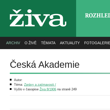
ROZHLE
živa
ARCHIV
O ŽIVĚ
TÉMATA
AKTUALITY
FOTOGALERI
Česká Akademie
Autor:
Téma:
Zprávy a zajímavosti /
Vyšlo v časopise
Živa 8/1906
na straně 249