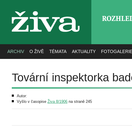
ROZHLE
živa
ARCHIV
O ŽIVĚ
TÉMATA
AKTUALITY
FOTOGALERI
Tovární inspektorka ba
Autor:
Vyšlo v časopise
Živa 8/1906
na straně 245