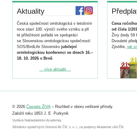
Aktuality
Předpla
Česká společnost ornitologická v letošním
Cena ročního
roce slaví 100. výročí svého vzniku a při
od čísla 1/20
té příležitosti pořádá ve spolupráci
Živy (tedy 59 
se Slovenskou ornitologickou společností
Dvouleté předp
SOS/BirdLife Slovensko
jubilejní
Zjistěte,
jak s
ornitologickou konferenci ve dnech 16.–
18. 10. 2026 v Brně
.
Podrobnější informace ke konferenci
... více aktualit ...
naleznete zde:
https://www.birdlife.cz/konference-2026/
Registrovat se můžete do 6. září.
Upozorňujeme, že termín pro odeslání
© 2026
Časopis ŽIVA
– Rozhled v oboru veškeré přírody.
abstraktu přihlášené přednášky nebo
posteru je už 30. června.
Založil roku 1853 J. E. Purkyně.
Vydává Nakladatelství Academia,
Středisko společných činností AV ČR, v. v. i., za podpory Akademie věd ČR.