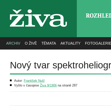
ROZHLE
živa
ARCHIV
O ŽIVĚ
TÉMATA
AKTUALITY
FOTOGALERI
Nový tvar spektroheliog
Autor:
František Nušl
Vyšlo v časopise
Živa 9/1906
na straně 287