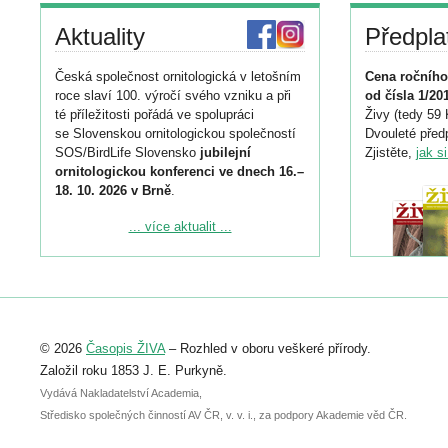
Aktuality
Předpla
Česká společnost ornitologická v letošním
Cena ročního
roce slaví 100. výročí svého vzniku a při
od čísla 1/20
té příležitosti pořádá ve spolupráci
Živy (tedy 59 
se Slovenskou ornitologickou společností
Dvouleté předp
SOS/BirdLife Slovensko
jubilejní
Zjistěte,
jak s
ornitologickou konferenci ve dnech 16.–
18. 10. 2026 v Brně
.
Podrobnější informace ke konferenci
... více aktualit ...
naleznete zde:
https://www.birdlife.cz/konference-2026/
Registrovat se můžete do 6. září.
Upozorňujeme, že termín pro odeslání
© 2026
Časopis ŽIVA
– Rozhled v oboru veškeré přírody.
abstraktu přihlášené přednášky nebo
posteru je už 30. června.
Založil roku 1853 J. E. Purkyně.
Vydává Nakladatelství Academia,
Středisko společných činností AV ČR, v. v. i., za podpory Akademie věd ČR.