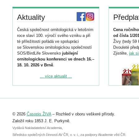
Aktuality
Předpla
Česká společnost ornitologická v letošním
Cena ročního
roce slaví 100. výročí svého vzniku a při
od čísla 1/20
té příležitosti pořádá ve spolupráci
Živy (tedy 59 
se Slovenskou ornitologickou společností
Dvouleté předp
SOS/BirdLife Slovensko
jubilejní
Zjistěte,
jak s
ornitologickou konferenci ve dnech 16.–
18. 10. 2026 v Brně
.
Podrobnější informace ke konferenci
... více aktualit ...
naleznete zde:
https://www.birdlife.cz/konference-2026/
Registrovat se můžete do 6. září.
Upozorňujeme, že termín pro odeslání
© 2026
Časopis ŽIVA
– Rozhled v oboru veškeré přírody.
abstraktu přihlášené přednášky nebo
posteru je už 30. června.
Založil roku 1853 J. E. Purkyně.
Vydává Nakladatelství Academia,
Středisko společných činností AV ČR, v. v. i., za podpory Akademie věd ČR.