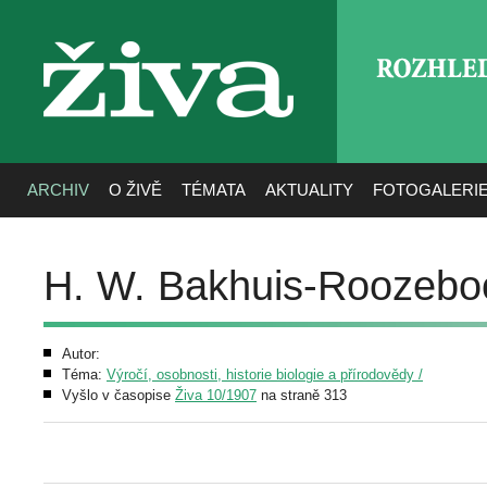
ROZHLE
živa
ARCHIV
O ŽIVĚ
TÉMATA
AKTUALITY
FOTOGALERI
H. W. Bakhuis-Roozeb
Autor:
Téma:
Výročí, osobnosti, historie biologie a přírodovědy /
Vyšlo v časopise
Živa 10/1907
na straně 313