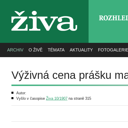
ROZHLE
živa
ARCHIV
O ŽIVĚ
TÉMATA
AKTUALITY
FOTOGALERI
Výživná cena prášku m
Autor:
Vyšlo v časopise
Živa 10/1907
na straně 315