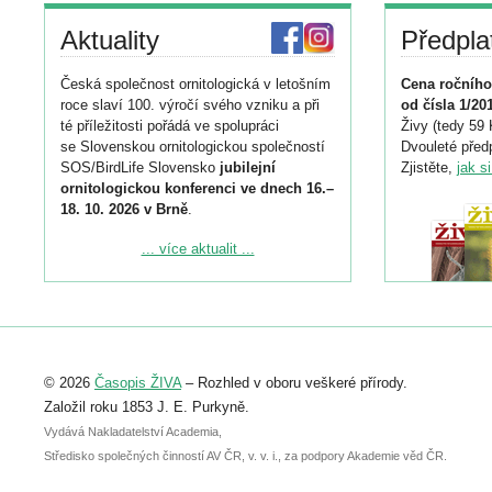
Aktuality
Předpla
Česká společnost ornitologická v letošním
Cena ročního
roce slaví 100. výročí svého vzniku a při
od čísla 1/20
té příležitosti pořádá ve spolupráci
Živy (tedy 59 
se Slovenskou ornitologickou společností
Dvouleté předp
SOS/BirdLife Slovensko
jubilejní
Zjistěte,
jak s
ornitologickou konferenci ve dnech 16.–
18. 10. 2026 v Brně
.
Podrobnější informace ke konferenci
... více aktualit ...
naleznete zde:
https://www.birdlife.cz/konference-2026/
Registrovat se můžete do 6. září.
Upozorňujeme, že termín pro odeslání
© 2026
Časopis ŽIVA
– Rozhled v oboru veškeré přírody.
abstraktu přihlášené přednášky nebo
posteru je už 30. června.
Založil roku 1853 J. E. Purkyně.
Vydává Nakladatelství Academia,
Středisko společných činností AV ČR, v. v. i., za podpory Akademie věd ČR.