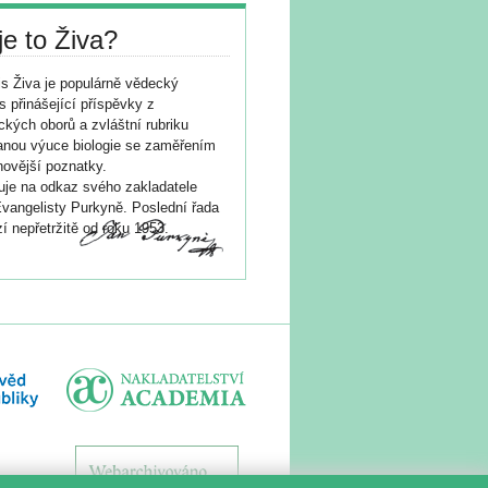
je to Živa?
s Živa je populárně vědecký
s přinášející příspěvky z
ických oborů a zvláštní rubriku
nou výuce biologie se zaměřením
novější poznatky.
je na odkaz svého zakladatele
vangelisty Purkyně. Poslední řada
í nepřetržitě od roku 1953.