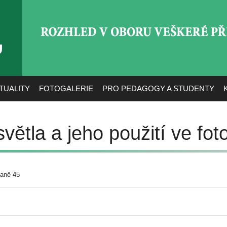
ROZHLED V OBORU VEŠ
TUALITY
FOTOGALERIE
PRO PEDAGOGY A STUDENTY
větla a jeho použití ve foto
raně 45