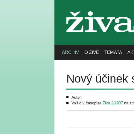
živa
ARCHIV
O ŽIVĚ
TÉMATA
AK
Nový účinek s
Autor:
Vyšlo v časopise
Živa 2/1907
na st