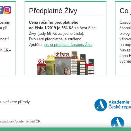
Předplatné Živy
Co 
tošním
Cena ročního předplatného
Časopi
a při
od čísla 1/2019 je 354 Kč
za šest čísel
časopi
Živy (tedy 59 Kč za jedno číslo).
biolog
ností
Dvouleté předplatné je zrušeno.
věnova
Zjistěte,
jak si předplatit časopis Živa
.
na nej
h 16.–
Navazu
Jana E
vycház
i
026/
ní
u veškeré přírody.
o
, za podpory Akademie věd ČR.