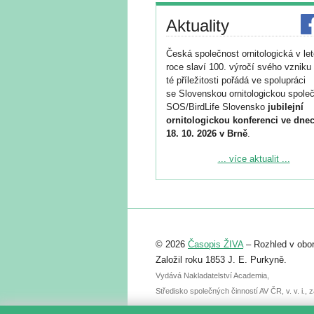
Aktuality
Česká společnost ornitologická v le
roce slaví 100. výročí svého vzniku 
té příležitosti pořádá ve spolupráci
se Slovenskou ornitologickou společ
SOS/BirdLife Slovensko
jubilejní
ornitologickou konferenci ve dnec
18. 10. 2026 v Brně
.
Podrobnější informace ke konferenc
... více aktualit ...
naleznete zde:
https://www.birdlife.cz/konference-2
Registrovat se můžete do 6. září.
Upozorňujeme, že termín pro odeslá
© 2026
Časopis ŽIVA
– Rozhled v obor
abstraktu přihlášené přednášky neb
posteru je už 30. června.
Založil roku 1853 J. E. Purkyně.
Vydává Nakladatelství Academia,
Středisko společných činností AV ČR, v. v. i.