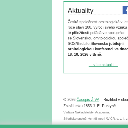
Aktuality
Česká společnost ornitologická v le
roce slaví 100. výročí svého vzniku 
té příležitosti pořádá ve spolupráci
se Slovenskou ornitologickou společ
SOS/BirdLife Slovensko
jubilejní
ornitologickou konferenci ve dnec
18. 10. 2026 v Brně
.
Podrobnější informace ke konferenc
... více aktualit ...
naleznete zde:
https://www.birdlife.cz/konference-2
Registrovat se můžete do 6. září.
Upozorňujeme, že termín pro odeslá
© 2026
Časopis ŽIVA
– Rozhled v obor
abstraktu přihlášené přednášky neb
posteru je už 30. června.
Založil roku 1853 J. E. Purkyně.
Vydává Nakladatelství Academia,
Středisko společných činností AV ČR, v. v. i.