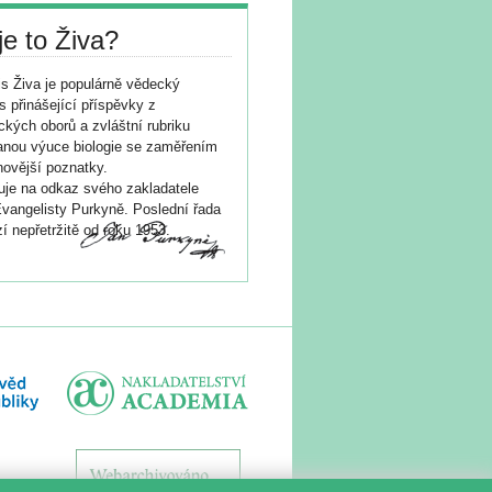
je to Živa?
s Živa je populárně vědecký
s přinášející příspěvky z
ických oborů a zvláštní rubriku
nou výuce biologie se zaměřením
novější poznatky.
je na odkaz svého zakladatele
vangelisty Purkyně. Poslední řada
í nepřetržitě od roku 1953.