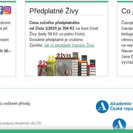
Předplatné Živy
Co 
tošním
Cena ročního předplatného
Časopi
a při
od čísla 1/2019 je 354 Kč
za šest čísel
časopi
Živy (tedy 59 Kč za jedno číslo).
biolog
ností
Dvouleté předplatné je zrušeno.
věnova
Zjistěte,
jak si předplatit časopis Živa
.
na nej
h 16.–
Navazu
Jana E
vycház
i
026/
ní
u veškeré přírody.
o
, za podpory Akademie věd ČR.