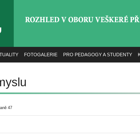
ROZHLED V OBORU VEŠ
TUALITY
FOTOGALERIE
PRO PEDAGOGY A STUDENTY
myslu
raně 47