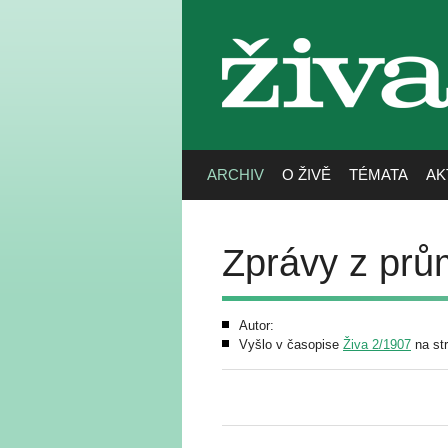
živa
ARCHIV
O ŽIVĚ
TÉMATA
AK
Zprávy z prů
Autor:
Vyšlo v časopise
Živa 2/1907
na st