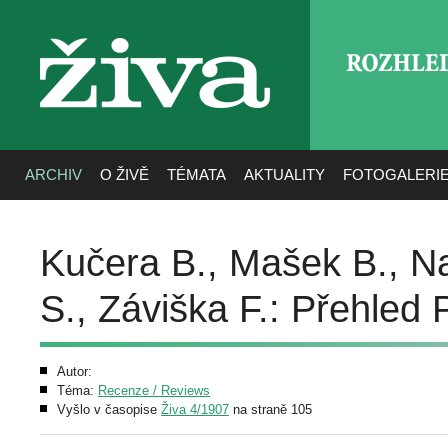
ROZHLE
živa
ARCHIV
O ŽIVĚ
TÉMATA
AKTUALITY
FOTOGALERI
Kučera B., Mašek B., Nac
S., Záviška F.: Přehled
Autor:
Téma:
Recenze / Reviews
Vyšlo v časopise
Živa 4/1907
na straně 105