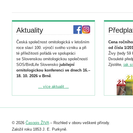
Aktuality
Předpla
Česká společnost ornitologická v letošním
Cena ročního
roce slaví 100. výročí svého vzniku a při
od čísla 1/20
té příležitosti pořádá ve spolupráci
Živy (tedy 59 
se Slovenskou ornitologickou společností
Dvouleté předp
SOS/BirdLife Slovensko
jubilejní
Zjistěte,
jak s
ornitologickou konferenci ve dnech 16.–
18. 10. 2026 v Brně
.
Podrobnější informace ke konferenci
... více aktualit ...
naleznete zde:
https://www.birdlife.cz/konference-2026/
Registrovat se můžete do 6. září.
Upozorňujeme, že termín pro odeslání
© 2026
Časopis ŽIVA
– Rozhled v oboru veškeré přírody.
abstraktu přihlášené přednášky nebo
posteru je už 30. června.
Založil roku 1853 J. E. Purkyně.