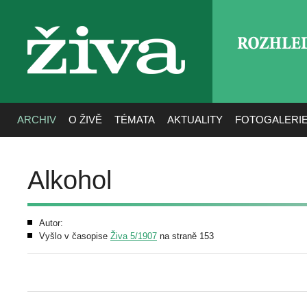
ROZHLE
živa
ARCHIV
O ŽIVĚ
TÉMATA
AKTUALITY
FOTOGALERI
Alkohol
Autor:
Vyšlo v časopise
Živa 5/1907
na straně 153