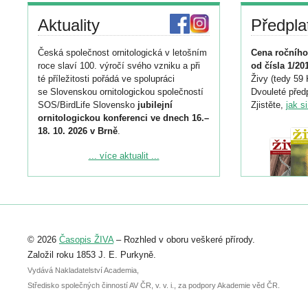
Aktuality
Předpla
Česká společnost ornitologická v letošním
Cena ročního
roce slaví 100. výročí svého vzniku a při
od čísla 1/20
té příležitosti pořádá ve spolupráci
Živy (tedy 59 
se Slovenskou ornitologickou společností
Dvouleté předp
SOS/BirdLife Slovensko
jubilejní
Zjistěte,
jak s
ornitologickou konferenci ve dnech 16.–
18. 10. 2026 v Brně
.
Podrobnější informace ke konferenci
... více aktualit ...
naleznete zde:
https://www.birdlife.cz/konference-2026/
Registrovat se můžete do 6. září.
Upozorňujeme, že termín pro odeslání
© 2026
Časopis ŽIVA
– Rozhled v oboru veškeré přírody.
abstraktu přihlášené přednášky nebo
posteru je už 30. června.
Založil roku 1853 J. E. Purkyně.
Vydává Nakladatelství Academia,
Středisko společných činností AV ČR, v. v. i., za podpory Akademie věd ČR.