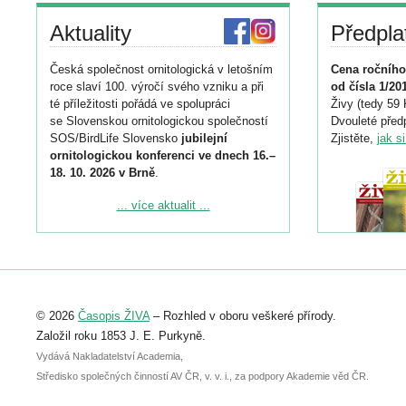
Aktuality
Předpla
Česká společnost ornitologická v letošním
Cena ročního
roce slaví 100. výročí svého vzniku a při
od čísla 1/20
té příležitosti pořádá ve spolupráci
Živy (tedy 59 
se Slovenskou ornitologickou společností
Dvouleté předp
SOS/BirdLife Slovensko
jubilejní
Zjistěte,
jak s
ornitologickou konferenci ve dnech 16.–
18. 10. 2026 v Brně
.
Podrobnější informace ke konferenci
... více aktualit ...
naleznete zde:
https://www.birdlife.cz/konference-2026/
Registrovat se můžete do 6. září.
Upozorňujeme, že termín pro odeslání
© 2026
Časopis ŽIVA
– Rozhled v oboru veškeré přírody.
abstraktu přihlášené přednášky nebo
posteru je už 30. června.
Založil roku 1853 J. E. Purkyně.
Vydává Nakladatelství Academia,
Středisko společných činností AV ČR, v. v. i., za podpory Akademie věd ČR.