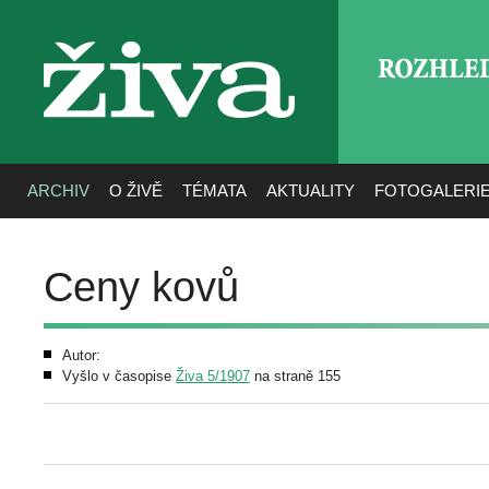
ROZHLE
živa
ARCHIV
O ŽIVĚ
TÉMATA
AKTUALITY
FOTOGALERI
Ceny kovů
Autor:
Vyšlo v časopise
Živa 5/1907
na straně 155