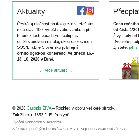
Aktuality
Předpla
Česká společnost ornitologická v letošním
Cena ročního
roce slaví 100. výročí svého vzniku a při
od čísla 1/20
té příležitosti pořádá ve spolupráci
Živy (tedy 59 
se Slovenskou ornitologickou společností
Dvouleté předp
SOS/BirdLife Slovensko
jubilejní
Zjistěte,
jak s
ornitologickou konferenci ve dnech 16.–
18. 10. 2026 v Brně
.
Podrobnější informace ke konferenci
... více aktualit ...
naleznete zde:
https://www.birdlife.cz/konference-2026/
Registrovat se můžete do 6. září.
Upozorňujeme, že termín pro odeslání
© 2026
Časopis ŽIVA
– Rozhled v oboru veškeré přírody.
abstraktu přihlášené přednášky nebo
posteru je už 30. června.
Založil roku 1853 J. E. Purkyně.
Vydává Nakladatelství Academia,
Středisko společných činností AV ČR, v. v. i., za podpory Akademie věd ČR.