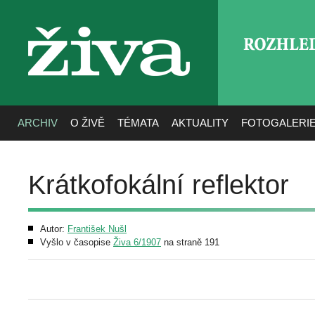
ROZHLE
živa
ARCHIV
O ŽIVĚ
TÉMATA
AKTUALITY
FOTOGALERI
Krátkofokální reflektor
Autor:
František Nušl
Vyšlo v časopise
Živa 6/1907
na straně 191