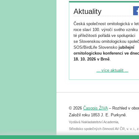
Aktuality
Česká společnost ornitologická v le
roce slaví 100. výročí svého vzniku 
té příležitosti pořádá ve spolupráci
se Slovenskou ornitologickou společ
SOS/BirdLife Slovensko
jubilejní
ornitologickou konferenci ve dnec
18. 10. 2026 v Brně
.
Podrobnější informace ke konferenc
... více aktualit ...
naleznete zde:
https://www.birdlife.cz/konference-2
Registrovat se můžete do 6. září.
Upozorňujeme, že termín pro odeslá
© 2026
Časopis ŽIVA
– Rozhled v obor
abstraktu přihlášené přednášky neb
posteru je už 30. června.
Založil roku 1853 J. E. Purkyně.
Vydává Nakladatelství Academia,
Středisko společných činností AV ČR, v. v. i.