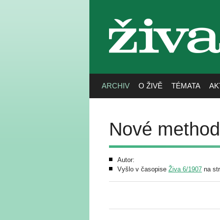
živa
ARCHIV
O ŽIVĚ
TÉMATA
AK
Nové methody
Autor:
Vyšlo v časopise
Živa 6/1907
na st