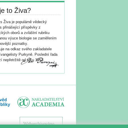
je to Živa?
s Živa je populárně vědecký
s přinášející příspěvky z
ických oborů a zvláštní rubriku
nou výuce biologie se zaměřením
novější poznatky.
je na odkaz svého zakladatele
vangelisty Purkyně. Poslední řada
í nepřetržitě od roku 1953.