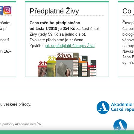
Předplatné Živy
Co 
tošním
Cena ročního předplatného
Časopi
a při
od čísla 1/2019 je 354 Kč
za šest čísel
časopi
Živy (tedy 59 Kč za jedno číslo).
biolog
ností
Dvouleté předplatné je zrušeno.
věnova
Zjistěte,
jak si předplatit časopis Živa
.
na nej
h 16.–
Navazu
Jana E
vycház
i
026/
ní
u veškeré přírody.
o
, za podpory Akademie věd ČR.