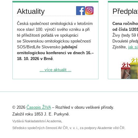
Aktuality
Předpla
Česká společnost ornitologická v letošním
Cena ročního
roce slaví 100. výročí svého vzniku a při
od čísla 1/20
té příležitosti pořádá ve spolupráci
Živy (tedy 59 
se Slovenskou ornitologickou společností
Dvouleté předp
SOS/BirdLife Slovensko
jubilejní
Zjistěte,
jak s
ornitologickou konferenci ve dnech 16.–
18. 10. 2026 v Brně
.
Podrobnější informace ke konferenci
... více aktualit ...
naleznete zde:
https://www.birdlife.cz/konference-2026/
Registrovat se můžete do 6. září.
Upozorňujeme, že termín pro odeslání
© 2026
Časopis ŽIVA
– Rozhled v oboru veškeré přírody.
abstraktu přihlášené přednášky nebo
posteru je už 30. června.
Založil roku 1853 J. E. Purkyně.
Vydává Nakladatelství Academia,
Středisko společných činností AV ČR, v. v. i., za podpory Akademie věd ČR.