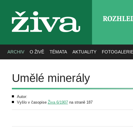
ROZHLE
živa
ARCHIV
O ŽIVĚ
TÉMATA
AKTUALITY
FOTOGALERI
Umělé minerály
Autor:
Vyšlo v časopise
Živa 6/1907
na straně 187