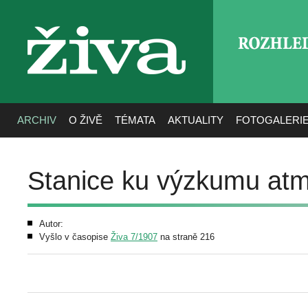
ROZHLE
živa
ARCHIV
O ŽIVĚ
TÉMATA
AKTUALITY
FOTOGALERI
Stanice ku výzkumu atm
Autor:
Vyšlo v časopise
Živa 7/1907
na straně 216