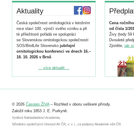
Aktuality
Předpla
Česká společnost ornitologická v letošním
Cena ročního
roce slaví 100. výročí svého vzniku a při
od čísla 1/20
té příležitosti pořádá ve spolupráci
Živy (tedy 59 
se Slovenskou ornitologickou společností
Dvouleté předp
SOS/BirdLife Slovensko
jubilejní
Zjistěte,
jak s
ornitologickou konferenci ve dnech 16.–
18. 10. 2026 v Brně
.
Podrobnější informace ke konferenci
... více aktualit ...
naleznete zde:
https://www.birdlife.cz/konference-2026/
Registrovat se můžete do 6. září.
Upozorňujeme, že termín pro odeslání
© 2026
Časopis ŽIVA
– Rozhled v oboru veškeré přírody.
abstraktu přihlášené přednášky nebo
posteru je už 30. června.
Založil roku 1853 J. E. Purkyně.
Vydává Nakladatelství Academia,
Středisko společných činností AV ČR, v. v. i., za podpory Akademie věd ČR.