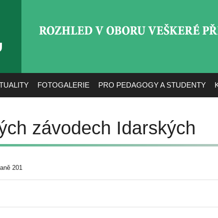
ROZHLED V OBORU VEŠ
TUALITY
FOTOGALERIE
PRO PEDAGOGY A STUDENTY
ých závodech Idarských
raně 201