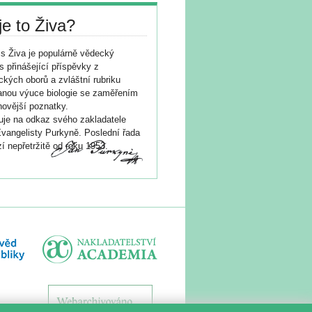
je to Živa?
s Živa je populárně vědecký
s přinášející příspěvky z
ických oborů a zvláštní rubriku
nou výuce biologie se zaměřením
novější poznatky.
je na odkaz svého zakladatele
vangelisty Purkyně. Poslední řada
í nepřetržitě od roku 1953.