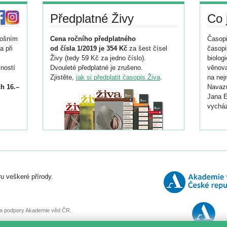
Předplatné Živy
Co 
tošním
Cena ročního předplatného
Časopi
a při
od čísla 1/2019 je 354 Kč
za šest čísel
časopi
Živy (tedy 59 Kč za jedno číslo).
biolog
ností
Dvouleté předplatné je zrušeno.
věnova
Zjistěte,
jak si předplatit časopis Živa
.
na nej
h 16.–
Navazu
Jana E
vycház
i
026/
ní
u veškeré přírody.
o
, za podpory Akademie věd ČR.