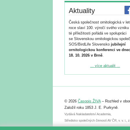
Aktuality
Česká společnost ornitologická v le
roce slaví 100. výročí svého vzniku 
té příležitosti pořádá ve spolupráci
se Slovenskou ornitologickou společ
SOS/BirdLife Slovensko
jubilejní
ornitologickou konferenci ve dnec
18. 10. 2026 v Brně
.
Podrobnější informace ke konferenc
... více aktualit ...
naleznete zde:
https://www.birdlife.cz/konference-2
Registrovat se můžete do 6. září.
Upozorňujeme, že termín pro odeslá
© 2026
Časopis ŽIVA
– Rozhled v obor
abstraktu přihlášené přednášky neb
posteru je už 30. června.
Založil roku 1853 J. E. Purkyně.
Vydává Nakladatelství Academia,
Středisko společných činností AV ČR, v. v. i.