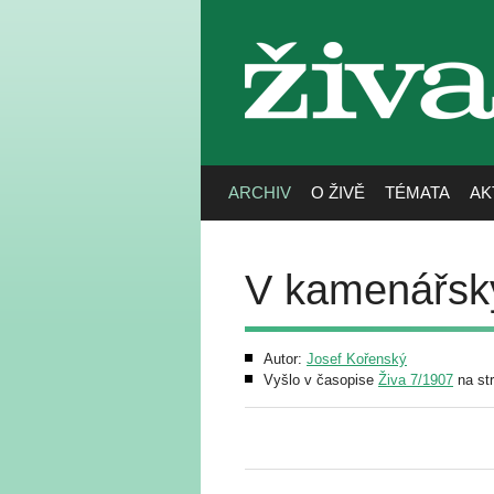
živa
ARCHIV
O ŽIVĚ
TÉMATA
AK
V kamenářsk
Autor:
Josef Kořenský
Vyšlo v časopise
Živa 7/1907
na st