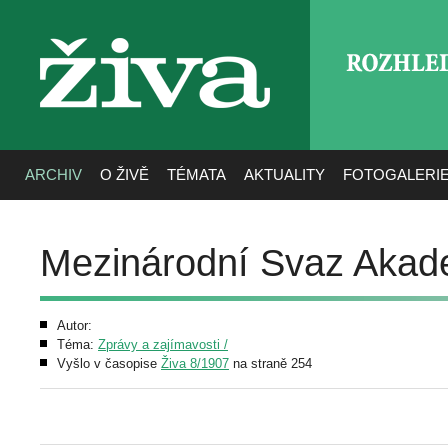
ROZHLE
živa
ARCHIV
O ŽIVĚ
TÉMATA
AKTUALITY
FOTOGALERI
Mezinárodní Svaz Akad
Autor:
Téma:
Zprávy a zajímavosti /
Vyšlo v časopise
Živa 8/1907
na straně 254