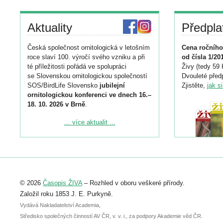
Aktuality
Předpla
Česká společnost ornitologická v letošním
Cena ročního
roce slaví 100. výročí svého vzniku a při
od čísla 1/20
té příležitosti pořádá ve spolupráci
Živy (tedy 59 
se Slovenskou ornitologickou společností
Dvouleté předp
SOS/BirdLife Slovensko
jubilejní
Zjistěte,
jak s
ornitologickou konferenci ve dnech 16.–
18. 10. 2026 v Brně
.
Podrobnější informace ke konferenci
... více aktualit ...
naleznete zde:
https://www.birdlife.cz/konference-2026/
Registrovat se můžete do 6. září.
Upozorňujeme, že termín pro odeslání
© 2026
Časopis ŽIVA
– Rozhled v oboru veškeré přírody.
abstraktu přihlášené přednášky nebo
posteru je už 30. června.
Založil roku 1853 J. E. Purkyně.
Vydává Nakladatelství Academia,
Středisko společných činností AV ČR, v. v. i., za podpory Akademie věd ČR.