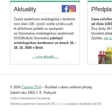
Aktuality
Předpla
Česká společnost ornitologická v letošním
Cena ročního
roce slaví 100. výročí svého vzniku a při
od čísla 1/20
té příležitosti pořádá ve spolupráci
Živy (tedy 59 
se Slovenskou ornitologickou společností
Dvouleté předp
SOS/BirdLife Slovensko
jubilejní
Zjistěte,
jak s
ornitologickou konferenci ve dnech 16.–
18. 10. 2026 v Brně
.
Podrobnější informace ke konferenci
... více aktualit ...
naleznete zde:
https://www.birdlife.cz/konference-2026/
Registrovat se můžete do 6. září.
Upozorňujeme, že termín pro odeslání
© 2026
Časopis ŽIVA
– Rozhled v oboru veškeré přírody.
abstraktu přihlášené přednášky nebo
posteru je už 30. června.
Založil roku 1853 J. E. Purkyně.
Vydává Nakladatelství Academia,
Středisko společných činností AV ČR, v. v. i., za podpory Akademie věd ČR.