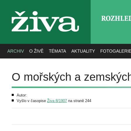
ROZHLE
živa
ARCHIV
O ŽIVĚ
TÉMATA
AKTUALITY
FOTOGALERI
O mořských a zemských
Autor:
Vyšlo v časopise
Živa 8/1907
na straně 244