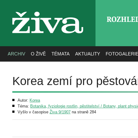
ROZHLE
živa
ARCHIV
O ŽIVĚ
TÉMATA
AKTUALITY
FOTOGALERI
Korea zemí pro pěstová
Autor:
Korea
Téma:
Botanika, fyziologie rostlin, pěstitelství / Botany, plant phys
Vyšlo v časopise
Živa 9/1907
na straně 284