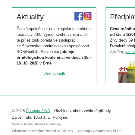
Aktuality
Předpla
Česká společnost ornitologická v letošním
Cena ročního
roce slaví 100. výročí svého vzniku a při
od čísla 1/20
té příležitosti pořádá ve spolupráci
Živy (tedy 59 
se Slovenskou ornitologickou společností
Dvouleté předp
SOS/BirdLife Slovensko
jubilejní
Zjistěte,
jak s
ornitologickou konferenci ve dnech 16.–
18. 10. 2026 v Brně
.
Podrobnější informace ke konferenci
... více aktualit ...
naleznete zde:
https://www.birdlife.cz/konference-2026/
Registrovat se můžete do 6. září.
Upozorňujeme, že termín pro odeslání
© 2026
Časopis ŽIVA
– Rozhled v oboru veškeré přírody.
abstraktu přihlášené přednášky nebo
posteru je už 30. června.
Založil roku 1853 J. E. Purkyně.
Vydává Nakladatelství Academia,
Středisko společných činností AV ČR, v. v. i., za podpory Akademie věd ČR.