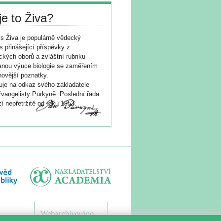
je to Živa?
s Živa je populárně vědecký
s přinášející příspěvky z
ických oborů a zvláštní rubriku
nou výuce biologie se zaměřením
novější poznatky.
je na odkaz svého zakladatele
vangelisty Purkyně. Poslední řada
í nepřetržitě od roku 1953.