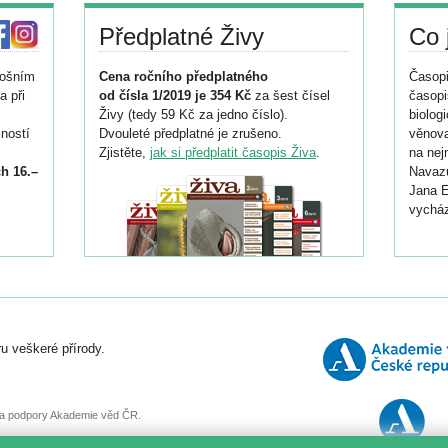
Předplatné Živy
Co 
tošním
Cena ročního předplatného
Časopi
a při
od čísla 1/2019 je 354 Kč
za šest čísel
časopi
Živy (tedy 59 Kč za jedno číslo).
biolog
ností
Dvouleté předplatné je zrušeno.
věnova
Zjistěte,
jak si předplatit časopis Živa
.
na nej
h 16.–
Navazu
Jana E
vycház
i
026/
ní
u veškeré přírody.
o
, za podpory Akademie věd ČR.