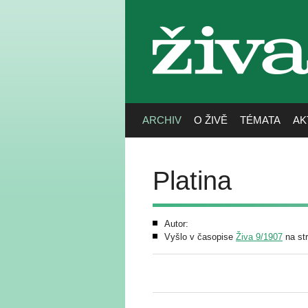
živa
ARCHIV
O ŽIVĚ
TÉMATA
AK
Platina
Autor:
Vyšlo v časopise
Živa 9/1907
na st