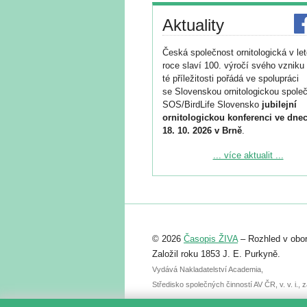
Aktuality
Česká společnost ornitologická v le
roce slaví 100. výročí svého vzniku 
té příležitosti pořádá ve spolupráci
se Slovenskou ornitologickou společ
SOS/BirdLife Slovensko
jubilejní
ornitologickou konferenci ve dnec
18. 10. 2026 v Brně
.
Podrobnější informace ke konferenc
... více aktualit ...
naleznete zde:
https://www.birdlife.cz/konference-2
Registrovat se můžete do 6. září.
Upozorňujeme, že termín pro odeslá
© 2026
Časopis ŽIVA
– Rozhled v obor
abstraktu přihlášené přednášky neb
posteru je už 30. června.
Založil roku 1853 J. E. Purkyně.
Vydává Nakladatelství Academia,
Středisko společných činností AV ČR, v. v. i.