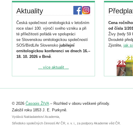
Aktuality
Předpla
Česká společnost ornitologická v letošním
Cena ročního
roce slaví 100. výročí svého vzniku a při
od čísla 1/20
té příležitosti pořádá ve spolupráci
Živy (tedy 59 
se Slovenskou ornitologickou společností
Dvouleté předp
SOS/BirdLife Slovensko
jubilejní
Zjistěte,
jak s
ornitologickou konferenci ve dnech 16.–
18. 10. 2026 v Brně
.
Podrobnější informace ke konferenci
... více aktualit ...
naleznete zde:
https://www.birdlife.cz/konference-2026/
Registrovat se můžete do 6. září.
Upozorňujeme, že termín pro odeslání
© 2026
Časopis ŽIVA
– Rozhled v oboru veškeré přírody.
abstraktu přihlášené přednášky nebo
posteru je už 30. června.
Založil roku 1853 J. E. Purkyně.
Vydává Nakladatelství Academia,
Středisko společných činností AV ČR, v. v. i., za podpory Akademie věd ČR.