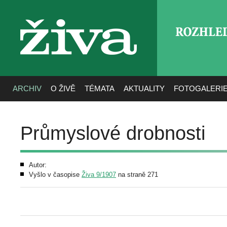
ROZHLE
živa
ARCHIV
O ŽIVĚ
TÉMATA
AKTUALITY
FOTOGALERI
Průmyslové drobnosti
Autor:
Vyšlo v časopise
Živa 9/1907
na straně 271