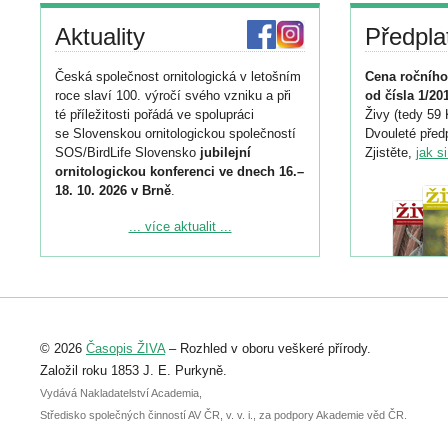
Aktuality
Předpla
Česká společnost ornitologická v letošním
Cena ročního
roce slaví 100. výročí svého vzniku a při
od čísla 1/20
té příležitosti pořádá ve spolupráci
Živy (tedy 59 
se Slovenskou ornitologickou společností
Dvouleté předp
SOS/BirdLife Slovensko
jubilejní
Zjistěte,
jak s
ornitologickou konferenci ve dnech 16.–
18. 10. 2026 v Brně
.
Podrobnější informace ke konferenci
... více aktualit ...
naleznete zde:
https://www.birdlife.cz/konference-2026/
Registrovat se můžete do 6. září.
Upozorňujeme, že termín pro odeslání
© 2026
Časopis ŽIVA
– Rozhled v oboru veškeré přírody.
abstraktu přihlášené přednášky nebo
posteru je už 30. června.
Založil roku 1853 J. E. Purkyně.
Vydává Nakladatelství Academia,
Středisko společných činností AV ČR, v. v. i., za podpory Akademie věd ČR.