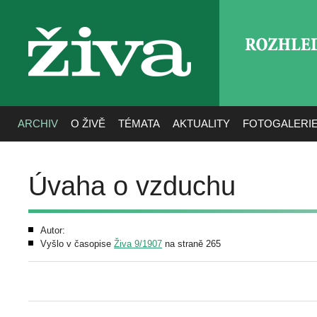
ROZHLE
živa
ARCHIV
O ŽIVĚ
TÉMATA
AKTUALITY
FOTOGALERI
Úvaha o vzduchu
Autor:
Vyšlo v časopise
Živa 9/1907
na straně 265