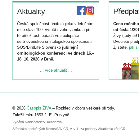
Aktuality
Předpla
Česká společnost ornitologická v letošním
Cena ročního
roce slaví 100. výročí svého vzniku a při
od čísla 1/20
té příležitosti pořádá ve spolupráci
Živy (tedy 59 
se Slovenskou ornitologickou společností
Dvouleté předp
SOS/BirdLife Slovensko
jubilejní
Zjistěte,
jak s
ornitologickou konferenci ve dnech 16.–
18. 10. 2026 v Brně
.
Podrobnější informace ke konferenci
... více aktualit ...
naleznete zde:
https://www.birdlife.cz/konference-2026/
Registrovat se můžete do 6. září.
Upozorňujeme, že termín pro odeslání
© 2026
Časopis ŽIVA
– Rozhled v oboru veškeré přírody.
abstraktu přihlášené přednášky nebo
posteru je už 30. června.
Založil roku 1853 J. E. Purkyně.
Vydává Nakladatelství Academia,
Středisko společných činností AV ČR, v. v. i., za podpory Akademie věd ČR.