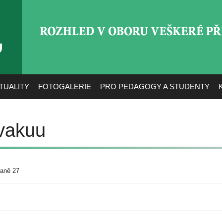
ROZHLED V OBORU VEŠ
TUALITY
FOTOGALERIE
PRO PEDAGOGY A STUDENTY
 vakuu
raně 27