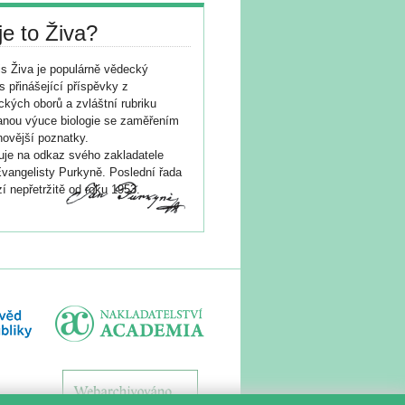
je to Živa?
s Živa je populárně vědecký
s přinášející příspěvky z
ických oborů a zvláštní rubriku
nou výuce biologie se zaměřením
novější poznatky.
je na odkaz svého zakladatele
vangelisty Purkyně. Poslední řada
í nepřetržitě od roku 1953.