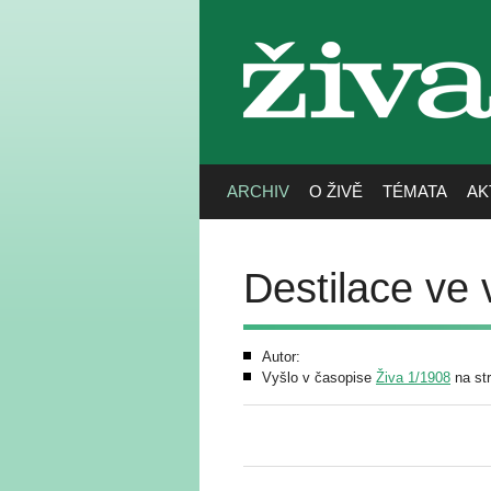
živa
ARCHIV
O ŽIVĚ
TÉMATA
AK
Destilace ve
Autor:
Vyšlo v časopise
Živa 1/1908
na st