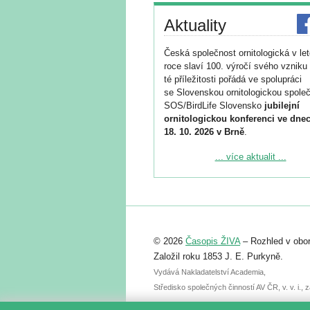
Aktuality
Česká společnost ornitologická v le
roce slaví 100. výročí svého vzniku 
té příležitosti pořádá ve spolupráci
se Slovenskou ornitologickou společ
SOS/BirdLife Slovensko
jubilejní
ornitologickou konferenci ve dnec
18. 10. 2026 v Brně
.
Podrobnější informace ke konferenc
... více aktualit ...
naleznete zde:
https://www.birdlife.cz/konference-2
Registrovat se můžete do 6. září.
Upozorňujeme, že termín pro odeslá
© 2026
Časopis ŽIVA
– Rozhled v obor
abstraktu přihlášené přednášky neb
posteru je už 30. června.
Založil roku 1853 J. E. Purkyně.
Vydává Nakladatelství Academia,
Středisko společných činností AV ČR, v. v. i.