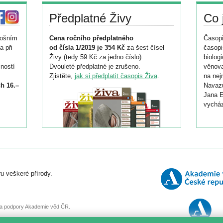
Předplatné Živy
Co 
tošním
Cena ročního předplatného
Časopi
a při
od čísla 1/2019 je 354 Kč
za šest čísel
časopi
Živy (tedy 59 Kč za jedno číslo).
biolog
ností
Dvouleté předplatné je zrušeno.
věnova
Zjistěte,
jak si předplatit časopis Živa
.
na nej
h 16.–
Navazu
Jana E
vycház
i
026/
ní
u veškeré přírody.
o
, za podpory Akademie věd ČR.