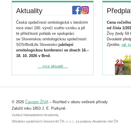
Aktuality
Předpla
Česká společnost ornitologická v letošním
Cena ročního
roce slaví 100. výročí svého vzniku a při
od čísla 1/20
té příležitosti pořádá ve spolupráci
Živy (tedy 59 
se Slovenskou ornitologickou společností
Dvouleté předp
SOS/BirdLife Slovensko
jubilejní
Zjistěte,
jak s
ornitologickou konferenci ve dnech 16.–
18. 10. 2026 v Brně
.
Podrobnější informace ke konferenci
... více aktualit ...
naleznete zde:
https://www.birdlife.cz/konference-2026/
Registrovat se můžete do 6. září.
Upozorňujeme, že termín pro odeslání
© 2026
Časopis ŽIVA
– Rozhled v oboru veškeré přírody.
abstraktu přihlášené přednášky nebo
posteru je už 30. června.
Založil roku 1853 J. E. Purkyně.
Vydává Nakladatelství Academia,
Středisko společných činností AV ČR, v. v. i., za podpory Akademie věd ČR.