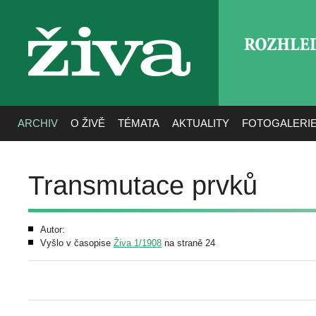
ROZHLE
živa
ARCHIV
O ŽIVĚ
TÉMATA
AKTUALITY
FOTOGALERI
Transmutace prvků
Autor:
Vyšlo v časopise
Živa 1/1908
na straně 24