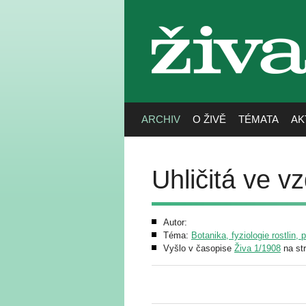
živa
ARCHIV
O ŽIVĚ
TÉMATA
AK
Uhličitá ve v
Autor:
Téma:
Botanika, fyziologie rostlin, 
Vyšlo v časopise
Živa 1/1908
na st