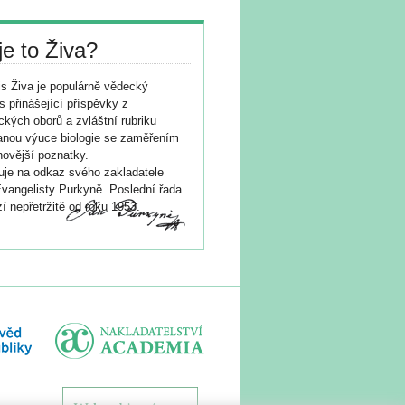
je to Živa?
s Živa je populárně vědecký
s přinášející příspěvky z
ických oborů a zvláštní rubriku
nou výuce biologie se zaměřením
novější poznatky.
je na odkaz svého zakladatele
vangelisty Purkyně. Poslední řada
í nepřetržitě od roku 1953.