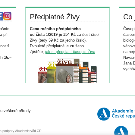
Předplatné Živy
Co 
tošním
Cena ročního předplatného
Časopi
a při
od čísla 1/2019 je 354 Kč
za šest čísel
časopi
Živy (tedy 59 Kč za jedno číslo).
biolog
ností
Dvouleté předplatné je zrušeno.
věnova
Zjistěte,
jak si předplatit časopis Živa
.
na nej
h 16.–
Navazu
Jana E
vycház
i
026/
ní
u veškeré přírody.
o
, za podpory Akademie věd ČR.