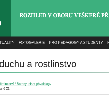
ROZHLED V OBORU VEŠ
TUALITY
FOTOGALERIE
PRO PEDAGOGY A STUDENTY
zduchu a rostlinstvo
pěstitelství / Botany, plant physiology
raně 21