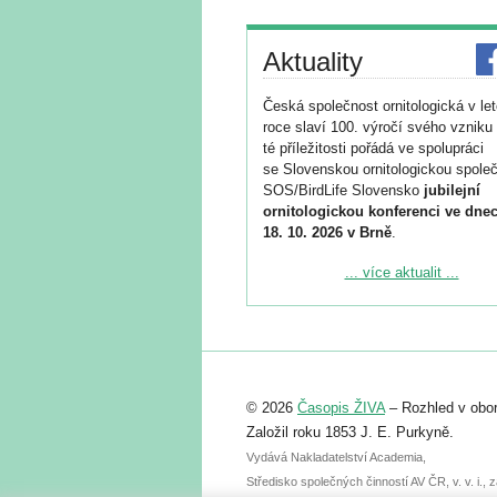
Aktuality
Česká společnost ornitologická v le
roce slaví 100. výročí svého vzniku 
té příležitosti pořádá ve spolupráci
se Slovenskou ornitologickou společ
SOS/BirdLife Slovensko
jubilejní
ornitologickou konferenci ve dnec
18. 10. 2026 v Brně
.
Podrobnější informace ke konferenc
... více aktualit ...
naleznete zde:
https://www.birdlife.cz/konference-2
Registrovat se můžete do 6. září.
Upozorňujeme, že termín pro odeslá
© 2026
Časopis ŽIVA
– Rozhled v obor
abstraktu přihlášené přednášky neb
posteru je už 30. června.
Založil roku 1853 J. E. Purkyně.
Vydává Nakladatelství Academia,
Středisko společných činností AV ČR, v. v. i.