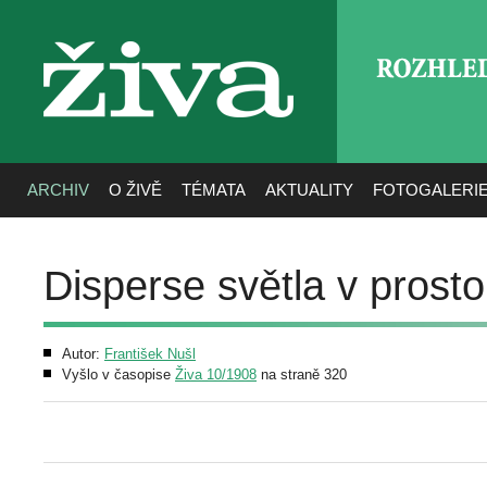
ROZHLE
živa
ARCHIV
O ŽIVĚ
TÉMATA
AKTUALITY
FOTOGALERI
Disperse světla v prosto
Autor:
František Nušl
Vyšlo v časopise
Živa 10/1908
na straně 320