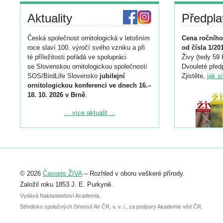
Aktuality
Předpla
Česká společnost ornitologická v letošním
Cena ročního
roce slaví 100. výročí svého vzniku a při
od čísla 1/20
té příležitosti pořádá ve spolupráci
Živy (tedy 59 
se Slovenskou ornitologickou společností
Dvouleté předp
SOS/BirdLife Slovensko
jubilejní
Zjistěte,
jak s
ornitologickou konferenci ve dnech 16.–
18. 10. 2026 v Brně
.
Podrobnější informace ke konferenci
... více aktualit ...
naleznete zde:
https://www.birdlife.cz/konference-2026/
Registrovat se můžete do 6. září.
Upozorňujeme, že termín pro odeslání
© 2026
Časopis ŽIVA
– Rozhled v oboru veškeré přírody.
abstraktu přihlášené přednášky nebo
posteru je už 30. června.
Založil roku 1853 J. E. Purkyně.
Vydává Nakladatelství Academia,
Středisko společných činností AV ČR, v. v. i., za podpory Akademie věd ČR.